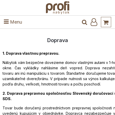
ele
Masív
Detské izby
Kuchyňa a jedáleň
Stoly a stoličky
Predsieň
Menu
Doprava
1. Doprava vlastnou prepravou.
Nábytok vám bezpečne dovezieme domov vlastnými autami v 1-
okne. Čas vykládky nahlásime deň vopred. Doprava nezahŕ
tovaru ani inú manipuláciu s tovarom. Štandartne doručujeme tov
uzamikateľné dvere/bránu. V prípade nutnosti sa výnos kalkuluje
podľa druhu, veľkosti, hmotnosti tovaru a počtu poschodí.
2. Doprava prepravnou spoločnosťou Slovenský doručovac
SDS.
Tovar bude doručený prostredníctvom prepravnej spoločnosti 
uvedenú kupujúcim v objednávke. Dopravca nezabezpečuje v