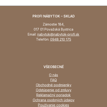
PROFI NÁBYTOK – SKLAD
Zámostie 184,
017 01 Považská Bystrica
Email:
nabytok@nabytok-profi.sk
Telefón:
0948 210 175
VŠEOBECNÉ
O nás
FAQ
Obchodné podmienky
Odstúpenie od zmluvy
Reklamačný poriadok
Ochrana osobných údajov
Používanie cookies