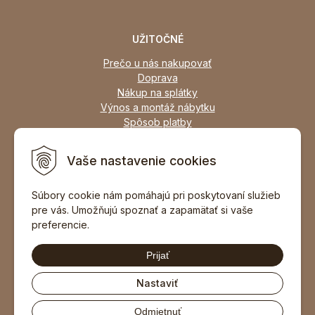
UŽITOČNÉ
Prečo u nás nakupovať
Doprava
Nákup na splátky
Výnos a montáž nábytku
Spôsob platby
Zľavy
Osobný odber
Vaše nastavenie cookies
Zariadime všetky typy interiérov
Súbory cookie nám pomáhajú pri poskytovaní služieb
pre vás. Umožňujú spoznať a zapamätať si vaše
DOPORUČIŤ ZNÁMEMU
preferencie.
Prijať
Nastaviť
Odmietnuť