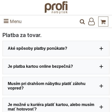
ele
Masív
Detské izby
Kuchyňa a jedáleň
Stoly a stoličky
Predsieň
Menu
Platba za tovar.
Aké spôsoby platby ponúkate?
Je platba kartou online bezpečná?
Musím pri drahšom nábytku platiť zálohu
vopred?
Je možné u kuriéra platiť kartou, alebo musím
mať hotovosť?