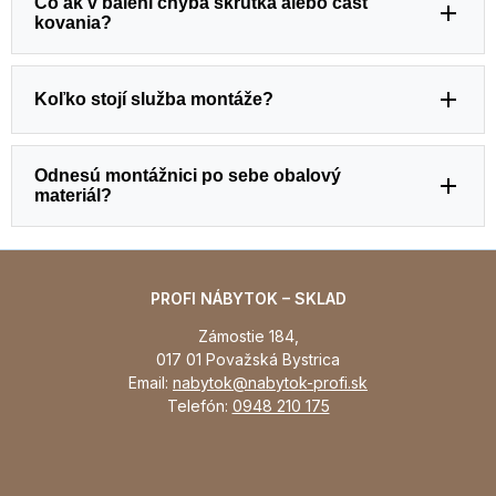
Čo ak v balení chýba skrutka alebo časť
kovania?
Koľko stojí služba montáže?
Odnesú montážnici po sebe obalový
materiál?
PROFI NÁBYTOK – SKLAD
Zámostie 184,
017 01 Považská Bystrica
Email:
nabytok@nabytok-profi.sk
Telefón:
0948 210 175