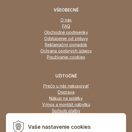
VŠEOBECNÉ
O nás
FAQ
Obchodné podmienky
Odstúpenie od zmluvy
Reklamačný poriadok
Ochrana osobných údajov
Používanie cookies
UŽITOČNÉ
Prečo u nás nakupovať
Doprava
Nákup na splátky
Výnos a montáž nábytku
Spôsob platby
Zľavy
Osobný odber
Vaše nastavenie cookies
Zariadime všetky typy interiérov