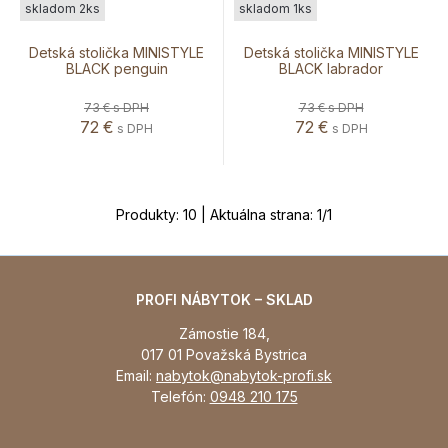
skladom 2ks
skladom 1ks
Detská stolička MINISTYLE
Detská stolička MINISTYLE
BLACK penguin
BLACK labrador
73 €
s DPH
73 €
s DPH
72
€
72
€
s DPH
s DPH
Produkty:
10
| Aktuálna strana:
1
/
1
PROFI NÁBYTOK – SKLAD
Zámostie 184,
017 01 Považská Bystrica
Email:
nabytok@nabytok-profi.sk
Telefón:
0948 210 175