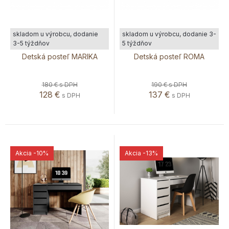
skladom u výrobcu, dodanie
skladom u výrobcu, dodanie 3-
3-5 týždňov
5 týždňov
Detská posteľ MARIKA
Detská posteľ ROMA
180 €
s DPH
190 €
s DPH
128
€
137
€
s DPH
s DPH
Akcia
-10%
Akcia
-13%