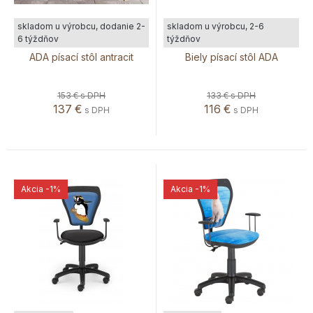
skladom u výrobcu, dodanie 2-
skladom u výrobcu, 2-6
6 týždňov
týždňov
ADA písací stôl antracit
Biely písací stôl ADA
153 €
s DPH
133 €
s DPH
137
€
116
€
s DPH
s DPH
Akcia
-1%
Akcia
-1%