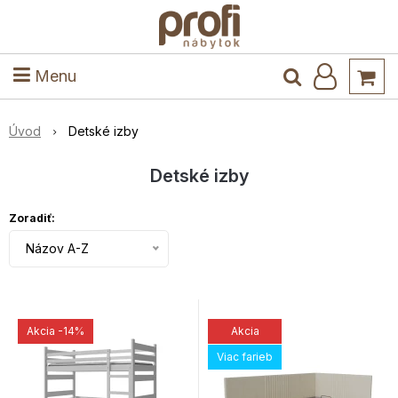
ele
Masív
Detské izby
Kuchyňa a jedáleň
Stoly a stoličky
Predsieň
Menu
Úvod
Detské izby
Detské izby
Zoradiť:
Názov A-Z
Akcia
-14%
Akcia
Viac farieb