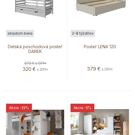
skladom biela
2-8 týždňov
Detská poschodová posteľ
Posteľ LENA 120
DAREK
370 €
s DPH
379
€
320
€
s DPH
s DPH
Akcia
-25%
Akcia
-5%