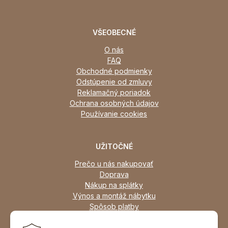
VŠEOBECNÉ
O nás
FAQ
Obchodné podmienky
Odstúpenie od zmluvy
Reklamačný poriadok
Ochrana osobných údajov
Používanie cookies
UŽITOČNÉ
Prečo u nás nakupovať
Doprava
Nákup na splátky
Výnos a montáž nábytku
Spôsob platby
Zľavy
Osobný odber