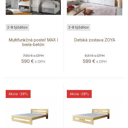
2-8 týždňov
2-8 týždňov
Multifunkčná posteľ MAX I
Detská zostava ZOYA
biela-betón
790 €
s DPH
631 €
s DPH
590
€
599
€
s DPH
s DPH
Akcia
-29%
Akcia
-28%