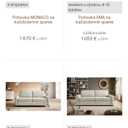
4-8 týždňov
skladom u výrobcu, 8-10
týždňov
Pohovka MONACO na
Pohovka EMA na
každodenné spanie
každodenné spanie
1 276 €
s DPH
1 670
€
1 053
€
s DPH
s DPH