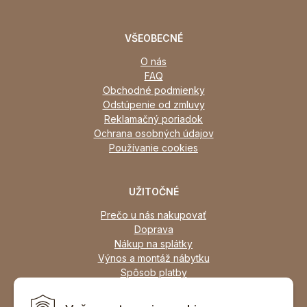
VŠEOBECNÉ
O nás
FAQ
Obchodné podmienky
Odstúpenie od zmluvy
Reklamačný poriadok
Ochrana osobných údajov
Používanie cookies
UŽITOČNÉ
Prečo u nás nakupovať
Doprava
Nákup na splátky
Výnos a montáž nábytku
Spôsob platby
Zľavy
Osobný odber