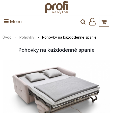
ele
Masív
Detské izby
Kuchyňa a jedáleň
Stoly a stoličky
Predsieň
Menu
Úvod
Pohovky
Pohovky na každodenné spanie
Pohovky na každodenné spanie