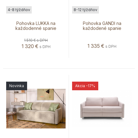
4-8 týždňov
8-12 týždňov
Pohovka LUKKA na
Pohovka GANDI na
každodenné spanie
každodené spanie
1 510 €
s DPH
1 335
€
1 320
€
s DPH
s DPH
Novinka
Akcia
-17%