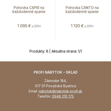
Pohovka CAPRI na
Pohovka CANTO na
každodenné spanie
každodenné spanie
1 095
€
1 120
€
s DPH
s DPH
Produkty:
8
| Aktuálna strana:
1
/
1
PROFI NÁBYTOK – SKLAD
Zámostie 184,
017 01 Považská Bystrica
Email:
nabytok@nabytok-profi.sk
Telefón:
0948 210 175