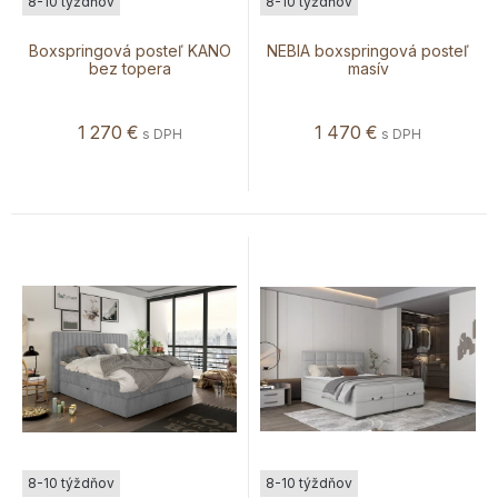
8-10 týždňov
8-10 týždňov
Boxspringová posteľ KANO
NEBIA boxspringová posteľ
bez topera
masív
1 270
€
1 470
€
s DPH
s DPH
8-10 týždňov
8-10 týždňov