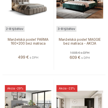
2-8 týždňov
3-8 týždňov
Manželská posteľ PARMA
Manželská posteľ MAGGIE
160x200 bez matraca
bez matraca - AKCIA
1 005 €
s DPH
499
€
609
€
s DPH
s DPH
Akcia
-29%
Akcia
-23%