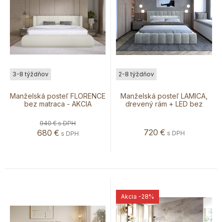
3-8 týždňov
2-8 týždňov
Manželská posteľ FLORENCE
Manželská posteľ LAMICA,
bez matraca - AKCIA
drevený rám + LED bez
matraca
940 €
s DPH
720
€
680
€
s DPH
s DPH
Akcia
-28%