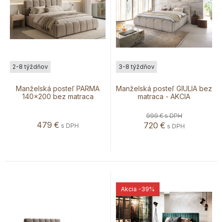
2-8 týždňov
3-8 týždňov
Manželská posteľ PARMA
Manželská posteľ GIULIA bez
140x200 bez matraca
matraca - AKCIA
999 €
s DPH
479
€
720
€
s DPH
s DPH
Akcia
-39%