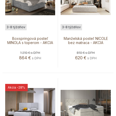
3-8 týždňov
3-8 týždňov
Boxspringová posteľ
Manželská posteľ NICOLE
MINOLA s toperom - AKCIA
bez matraca - AKCIA
1 210 €
s DPH
810 €
s DPH
864
€
620
€
s DPH
s DPH
Akcia
-28%