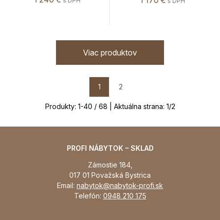
s DPH
s DPH
Viac produktov
1
2
Produkty:
1
-
40
/
68
| Aktuálna strana:
1
/
2
PROFI NÁBYTOK – SKLAD
Zámostie 184,
017 01 Považská Bystrica
Email:
nabytok@nabytok-profi.sk
Telefón:
0948 210 175