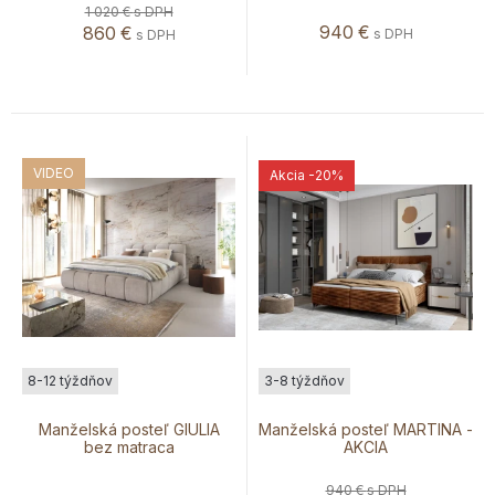
1 020 €
s DPH
940
€
860
€
s DPH
s DPH
VIDEO
Akcia
-20%
8-12 týždňov
3-8 týždňov
Manželská posteľ GIULIA
Manželská posteľ MARTINA -
bez matraca
AKCIA
940 €
s DPH