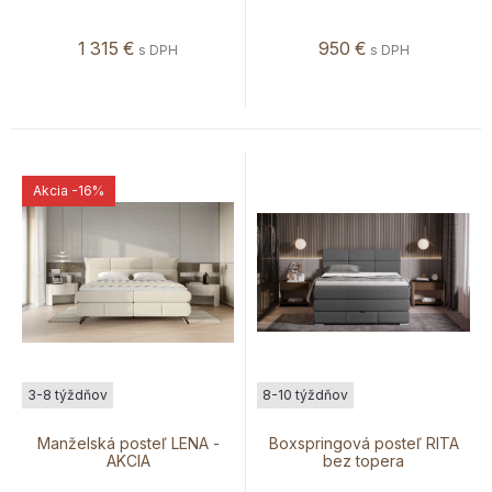
1 315
€
950
€
s DPH
s DPH
Akcia
-16%
3-8 týždňov
8-10 týždňov
Manželská posteľ LENA -
Boxspringová posteľ RITA
AKCIA
bez topera