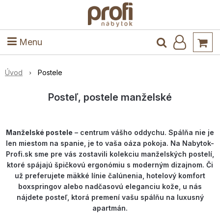
ele
Masív
Detské izby
Kuchyňa a jedáleň
Stoly a stoličky
Predsieň
Menu
Úvod
Postele
Posteľ, postele manželské
Manželské postele
– centrum vášho oddychu. Spálňa nie je
len miestom na spanie, je to vaša oáza pokoja. Na Nabytok-
Profi.sk sme pre vás zostavili kolekciu manželských postelí,
ktoré spájajú špičkovú ergonómiu s moderným dizajnom. Či
už preferujete mäkké línie čalúnenia, hotelový komfort
boxspringov alebo nadčasovú eleganciu kože, u nás
nájdete posteľ, ktorá premení vašu spálňu na luxusný
apartmán.