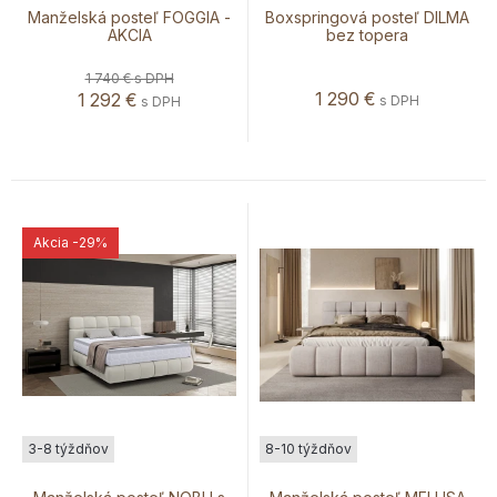
Manželská posteľ FOGGIA -
Boxspringová posteľ DILMA
AKCIA
bez topera
1 740 €
s DPH
1 290
€
1 292
€
s DPH
s DPH
Akcia
-29%
3-8 týždňov
8-10 týždňov