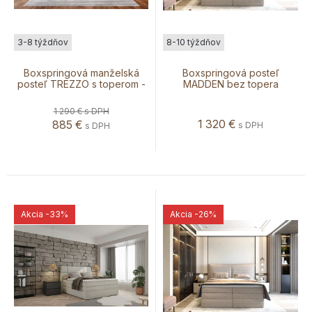
3-8 týždňov
8-10 týždňov
Boxspringová manželská
Boxspringová posteľ
posteľ TREZZO s toperom -
MADDEN bez topera
AKCIA
1 290 €
s DPH
1 320
€
885
€
s DPH
s DPH
Akcia
-33%
Akcia
-26%