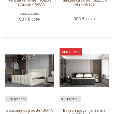
Manželská posteľ NOBU s
Manželská posteľ MELLISA
matracom - AKCIA
bez matraca
1 315 €
s DPH
990
€
937
€
s DPH
s DPH
Akcia
-26%
8-10 týždňov
3-8 týždňov
Boxspringová posteľ SOFIA
Boxspringová manželská