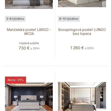
3-8 týždňov
8-10 týždňov
Manželská posteľ LARGO -
Boxspringová posteľ LUNGO
AKCIA
bez topera
1 020 €
s DPH
1 280
€
730
€
s DPH
s DPH
Akcia
-31%