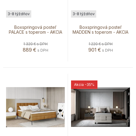
3-8 týždňov
3-8 týždňov
Boxspringová posteľ
Boxspringová posteľ
PALACE s toperom - AKCIA
MADDEN s toperom - AKCIA
1 320 €
s DPH
1 220 €
s DPH
889
€
901
€
s DPH
s DPH
Akcia
-35%