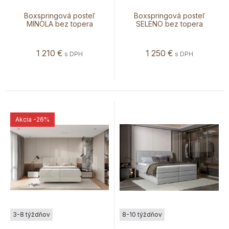
Boxspringová posteľ
Boxspringová posteľ
MINOLA bez topera
SELENO bez topera
1 210
€
1 250
€
s DPH
s DPH
Akcia
-26%
3-8 týždňov
8-10 týždňov