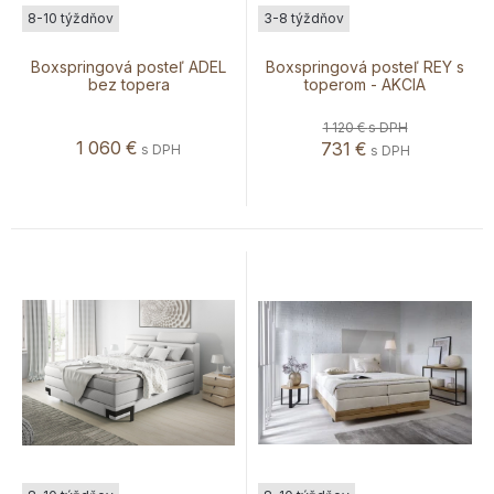
8-10 týždňov
3-8 týždňov
Boxspringová posteľ ADEL
Boxspringová posteľ REY s
bez topera
toperom - AKCIA
1 120 €
s DPH
1 060
€
731
€
s DPH
s DPH