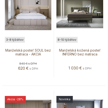
3-8 týždňov
8-10 týždňov
Manželská posteľ SOUL bez
Manželská kožená posteľ
matraca - AKCIA
INFERNO bez matraca
840 €
s DPH
1 030
€
620
€
s DPH
s DPH
Akcia
-28%
Novinka