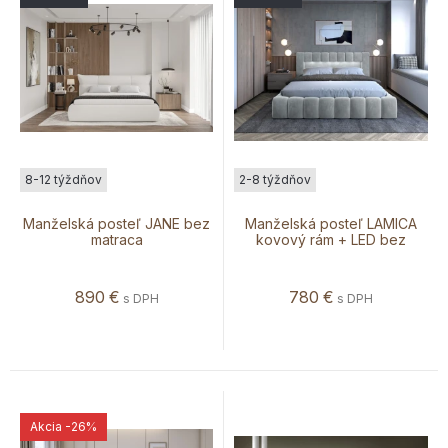
8-12 týždňov
2-8 týždňov
Manželská posteľ JANE bez
Manželská posteľ LAMICA
matraca
kovový rám + LED bez
matraca
890
€
780
€
s DPH
s DPH
Akcia
-26%