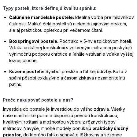
Typy postelí, ktoré definujú kvalitu spánku:
Čalúnené manželské postele:
Ideálna voľba pre milovníkov
útulnosti. Mäkké čelá postelí sú nielen dizajnovým prvkom,
ale aj praktickou opierkou pri večernom čítaní.
Boxspringové postele:
Pocit ako v 5-hviezdičkovom hoteli.
Vďaka unikátnej konštrukcii s vrstveným matracom poskytujú
výnimočnú podporu chrbtice a ľahšie vstávanie vďaka vyššej
ložnej ploche.
Kožené postele:
Symbol prestíže a ľahkej údržby. Koža v
spálni pôsobí exkluzívne a časom získava nezameniteľnú
patinu.
Prečo nakupovať postele u nás?
Investícia do postele je investíciou do vášho zdravia. Všetky
naše manželské postele disponujú pevnou konštrukciou,
kvalitnými roštami a možnosťou výberu z rôznych typov
matracov. Navyše, mnohé modely ponúkajú
praktický úložný
priestor
, do ktorého ľahko schováte lôžkoviny a sezónne