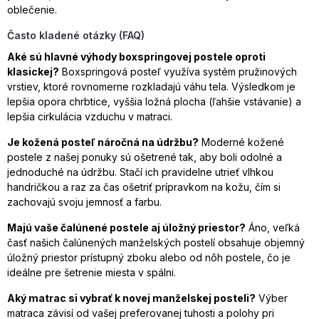
oblečenie.
Často kladené otázky (FAQ)
Aké sú hlavné výhody boxspringovej postele oproti
klasickej?
Boxspringová posteľ využíva systém pružinových
vrstiev, ktoré rovnomerne rozkladajú váhu tela. Výsledkom je
lepšia opora chrbtice, vyššia ložná plocha (ľahšie vstávanie) a
lepšia cirkulácia vzduchu v matraci.
Je kožená posteľ náročná na údržbu?
Moderné kožené
postele z našej ponuky sú ošetrené tak, aby boli odolné a
jednoduché na údržbu. Stačí ich pravidelne utrieť vlhkou
handričkou a raz za čas ošetriť prípravkom na kožu, čím si
zachovajú svoju jemnosť a farbu.
Majú vaše čalúnené postele aj úložný priestor?
Áno, veľká
časť našich čalúnených manželských postelí obsahuje objemný
úložný priestor prístupný zboku alebo od nôh postele, čo je
ideálne pre šetrenie miesta v spálni.
Aký matrac si vybrať k novej manželskej posteli?
Výber
matraca závisí od vašej preferovanej tuhosti a polohy pri