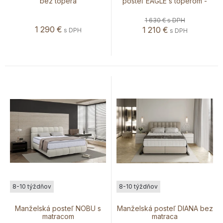
bez topera
posteľ EAGLE s toperom -
AKCIA
1 630 €
s DPH
1 290
€
1 210
€
s DPH
s DPH
8-10 týždňov
8-10 týždňov
Manželská posteľ NOBU s
Manželská posteľ DIANA bez
matracom
matraca