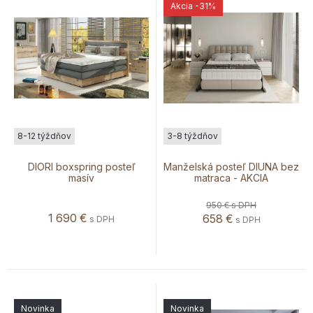
Akcia
-31%
8-12 týždňov
3-8 týždňov
DIORI boxspring posteľ
Manželská posteľ DIUNA bez
masív
matraca - AKCIA
950 €
s DPH
1 690
€
658
€
s DPH
s DPH
Novinka
Novinka