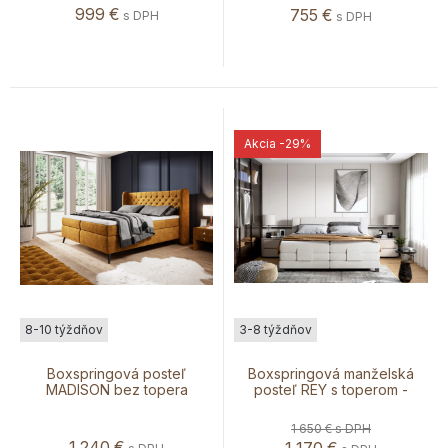
999
€
755
€
s DPH
s DPH
Akcia
-29%
8-10 týždňov
3-8 týždňov
Boxspringová posteľ
Boxspringová manželská
MADISON bez topera
posteľ REY s toperom -
AKCIA
1 650 €
s DPH
1 240
€
1 170
€