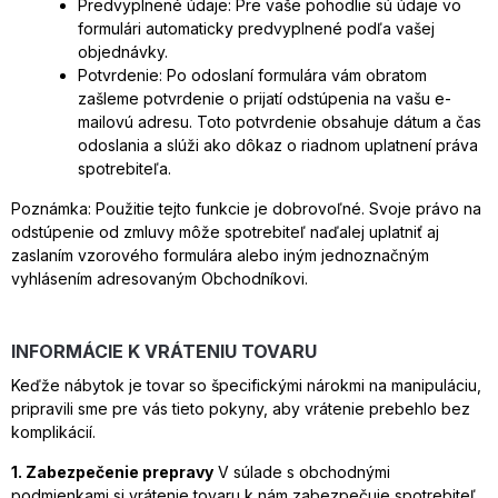
Predvyplnené údaje: Pre vaše pohodlie sú údaje vo
formulári automaticky predvyplnené podľa vašej
objednávky.
Potvrdenie: Po odoslaní formulára vám obratom
zašleme potvrdenie o prijatí odstúpenia na vašu e-
mailovú adresu. Toto potvrdenie obsahuje dátum a čas
odoslania a slúži ako dôkaz o riadnom uplatnení práva
spotrebiteľa.
Poznámka: Použitie tejto funkcie je dobrovoľné. Svoje právo na
odstúpenie od zmluvy môže spotrebiteľ naďalej uplatniť aj
zaslaním vzorového formulára alebo iným jednoznačným
vyhlásením adresovaným Obchodníkovi.
INFORMÁCIE K VRÁTENIU TOVARU
Keďže nábytok je tovar so špecifickými nárokmi na manipuláciu,
pripravili sme pre vás tieto pokyny, aby vrátenie prebehlo bez
komplikácií.
1. Zabezpečenie prepravy
V súlade s obchodnými
podmienkami si vrátenie tovaru k nám zabezpečuje spotrebiteľ