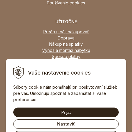
Používanie cookies
UŽITOČNÉ
Prečo u nás nakupovať
Doprava
Nákup na splátky
Výnos a montáž nábytku
Spôsob platby
Zľavy
Osobný odber
Vaše nastavenie cookies
Zariadime všetky typy interiérov
Súbory cookie nám pomáhajú pri poskytovaní služieb
pre vás. Umožňujú spoznať a zapamätať si vaše
DOPORUČIŤ ZNÁMEMU
preferencie.
Prijať
Nastaviť