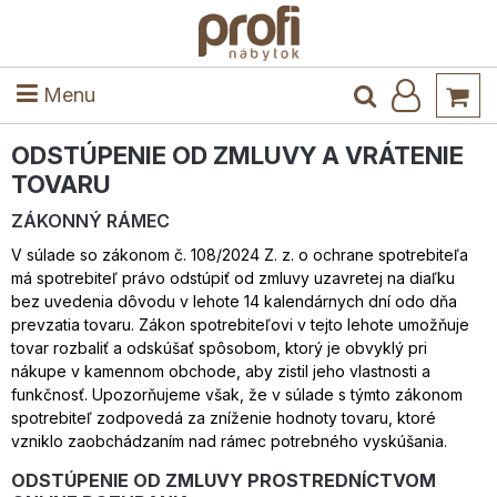
ele
Masív
Detské izby
Kuchyňa a jedáleň
Stoly a stoličky
Predsieň
Menu
ODSTÚPENIE OD ZMLUVY A VRÁTENIE
TOVARU
ZÁKONNÝ RÁMEC
V súlade so zákonom č. 108/2024 Z. z. o ochrane spotrebiteľa
má spotrebiteľ právo odstúpiť od zmluvy uzavretej na diaľku
bez uvedenia dôvodu v lehote 14 kalendárnych dní odo dňa
prevzatia tovaru. Zákon spotrebiteľovi v tejto lehote umožňuje
tovar rozbaliť a odskúšať spôsobom, ktorý je obvyklý pri
nákupe v kamennom obchode, aby zistil jeho vlastnosti a
funkčnosť. Upozorňujeme však, že v súlade s týmto zákonom
spotrebiteľ zodpovedá za zníženie hodnoty tovaru, ktoré
vzniklo zaobchádzaním nad rámec potrebného vyskúšania.
ODSTÚPENIE OD ZMLUVY PROSTREDNÍCTVOM