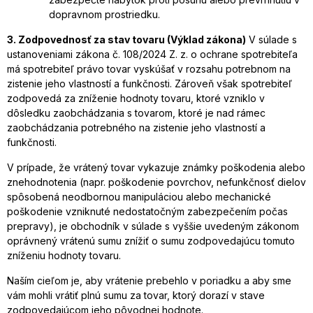
dopravnom prostriedku.
3. Zodpovednosť za stav tovaru (Výklad zákona)
V súlade s
ustanoveniami zákona č. 108/2024 Z. z. o ochrane spotrebiteľa
má spotrebiteľ právo tovar vyskúšať v rozsahu potrebnom na
zistenie jeho vlastností a funkčnosti. Zároveň však spotrebiteľ
zodpovedá za zníženie hodnoty tovaru, ktoré vzniklo v
dôsledku zaobchádzania s tovarom, ktoré je nad rámec
zaobchádzania potrebného na zistenie jeho vlastností a
funkčnosti.
V prípade, že vrátený tovar vykazuje známky poškodenia alebo
znehodnotenia (napr. poškodenie povrchov, nefunkčnosť dielov
spôsobená neodbornou manipuláciou alebo mechanické
poškodenie vzniknuté nedostatočným zabezpečením počas
prepravy), je obchodník v súlade s vyššie uvedeným zákonom
oprávnený vrátenú sumu znížiť o sumu zodpovedajúcu tomuto
zníženiu hodnoty tovaru.
Naším cieľom je, aby vrátenie prebehlo v poriadku a aby sme
vám mohli vrátiť plnú sumu za tovar, ktorý dorazí v stave
zodpovedajúcom jeho pôvodnej hodnote.