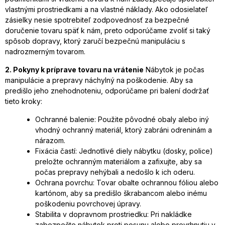
vlastnými prostriedkami a na vlastné náklady. Ako odosielateľ
zásielky nesie spotrebiteľ zodpovednosť za bezpečné
doručenie tovaru späť k nám, preto odporúčame zvoliť si taký
spôsob dopravy, ktorý zaručí bezpečnú manipuláciu s
nadrozmerným tovarom.
2. Pokyny k príprave tovaru na vrátenie
Nábytok je počas
manipulácie a prepravy náchylný na poškodenie. Aby sa
predišlo jeho znehodnoteniu, odporúčame pri balení dodržať
tieto kroky:
Ochranné balenie: Použite pôvodné obaly alebo iný
vhodný ochranný materiál, ktorý zabráni odreninám a
nárazom.
Fixácia častí: Jednotlivé diely nábytku (dosky, police)
preložte ochranným materiálom a zafixujte, aby sa
počas prepravy nehýbali a nedošlo k ich oderu.
Ochrana povrchu: Tovar obalte ochrannou fóliou alebo
kartónom, aby sa predišlo škrabancom alebo inému
poškodeniu povrchovej úpravy.
Stabilita v dopravnom prostriedku: Pri nakládke
zabezpečte nábytok proti posunu alebo prevrhnutiu v