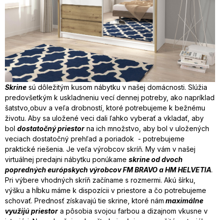
Skrine
sú dôležitým kusom nábytku v našej domácnosti. Slúžia
predovšetkým k uskladneniu vecí dennej potreby, ako napríklad
šatstvo,obuv a veľa drobností, ktoré potrebujeme k bežnému
životu. Aby sa uložené veci dali ľahko vyberať a vkladať, aby
bol
dostatočný priestor
na ich množstvo, aby bol v uložených
veciach dostatočný prehľad a poriadok - potrebujeme
praktické riešenia. Je veľa výrobcov skríň. My vám v našej
virtuálnej predajni nábytku ponúkame
skrine od dvoch
popredných európskych výrobcov FM BRAVO a HM HELVETIA
.
Pri výbere vhodných skríň začíname s rozmermi. Akú šírku,
výšku a hĺbku máme k dispozícii v priestore a čo potrebujeme
schovať. Prednosť získavajú tie skrine, ktoré nám
maximálne
využijú priestor
a pôsobia svojou farbou a dizajnom vkusne v