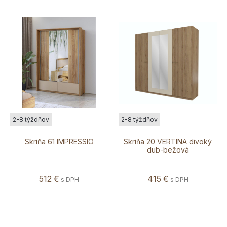
2-8 týždňov
2-8 týždňov
Skriňa 61 IMPRESSIO
Skriňa 20 VERTINA divoký
dub-bežová
512
€
415
€
s DPH
s DPH