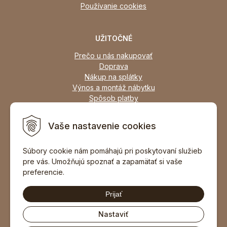
Používanie cookies
UŽITOČNÉ
Prečo u nás nakupovať
Doprava
Nákup na splátky
Výnos a montáž nábytku
Spôsob platby
Zľavy
Osobný odber
Vaše nastavenie cookies
Zariadime všetky typy interiérov
Súbory cookie nám pomáhajú pri poskytovaní služieb
pre vás. Umožňujú spoznať a zapamätať si vaše
DOPORUČIŤ ZNÁMEMU
preferencie.
Prijať
Nastaviť