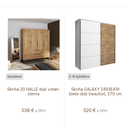
skladom
2-8 týždňov
Skriňa 20 HALLE dub votan-
Skriňa GALAXY 2493EA19
čierna
biela-dub beaufort, 270 cm
538
€
520
€
s DPH
s DPH