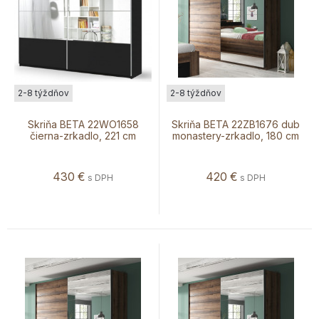
2-8 týždňov
2-8 týždňov
Skriňa BETA 22WO1658
Skriňa BETA 22ZB1676 dub
čierna-zrkadlo, 221 cm
monastery-zrkadlo, 180 cm
430
€
420
€
s DPH
s DPH