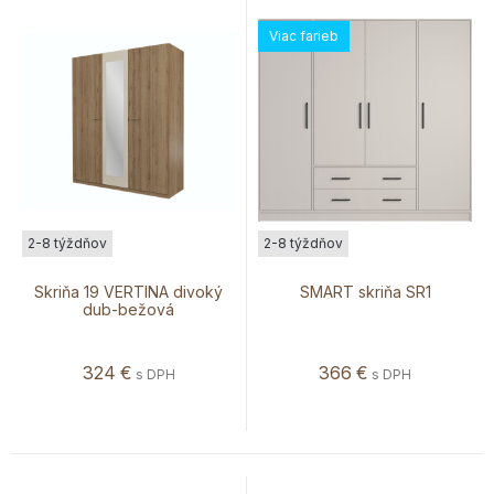
Viac farieb
2-8 týždňov
2-8 týždňov
Skriňa 19 VERTINA divoký
SMART skriňa SR1
dub-bežová
324
€
366
€
s DPH
s DPH