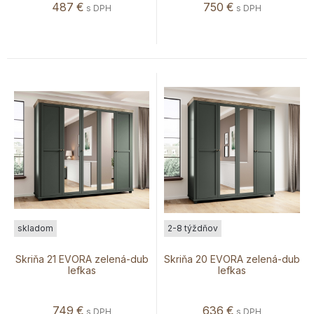
487
€
750
€
s DPH
s DPH
skladom
2-8 týždňov
Skriňa 21 EVORA zelená-dub
Skriňa 20 EVORA zelená-dub
lefkas
lefkas
749
€
636
€
s DPH
s DPH