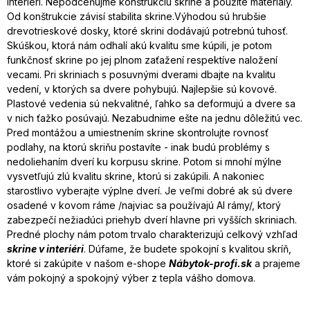
interiéri. Nepodceňujme konštrukciu skrine a použité materiály.
Od konštrukcie závisí stabilita skrine.Výhodou sú hrubšie
drevotrieskové dosky, ktoré skrini dodávajú potrebnú tuhosť.
Skúškou, ktorá nám odhalí akú kvalitu sme kúpili, je potom
funkčnosť skrine po jej plnom zaťažení respektíve naložení
vecami. Pri skriniach s posuvnými dverami dbajte na kvalitu
vedení, v ktorých sa dvere pohybujú. Najlepšie sú kovové.
Plastové vedenia sú nekvalitné, ľahko sa deformujú a dvere sa
v nich ťažko posúvajú. Nezabudnime ešte na jednu dôležitú vec.
Pred montážou a umiestnením skrine skontrolujte rovnosť
podlahy, na ktorú skriňu postavíte - inak budú problémy s
nedoliehaním dverí ku korpusu skrine. Potom si mnohí mýlne
vysvetľujú zlú kvalitu skrine, ktorú si zakúpili. A nakoniec
starostlivo vyberajte výplne dverí. Je veľmi dobré ak sú dvere
osadené v kovom ráme /najviac sa používajú Al rámy/, ktorý
zabezpečí nežiadúci priehyb dverí hlavne pri vyšších skriniach.
Predné plochy nám potom trvalo charakterizujú celkový vzhľad
skrine v interiéri
. Dúfame, že budete spokojní s kvalitou skríň,
ktoré si zakúpite v našom e-shope
Nábytok-profi.sk
a prajeme
vám pokojný a spokojný výber z tepla vášho domova.