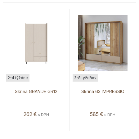
2-4 týždne
2-8 týždňov
Skriňa GRANDE GR12
Skriňa 63 IMPRESSIO
262
€
585
€
s DPH
s DPH