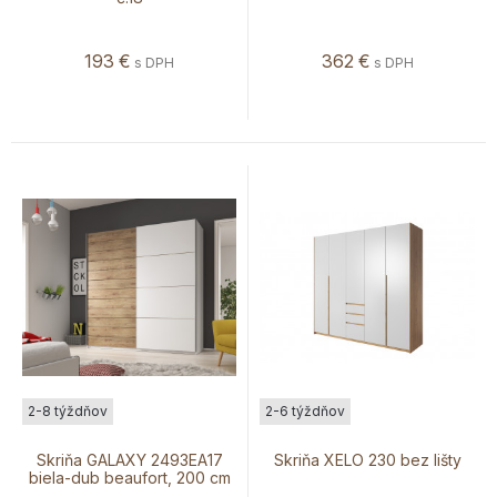
193
€
362
€
s DPH
s DPH
2-8 týždňov
2-6 týždňov
Skriňa GALAXY 2493EA17
Skriňa XELO 230 bez lišty
biela-dub beaufort, 200 cm