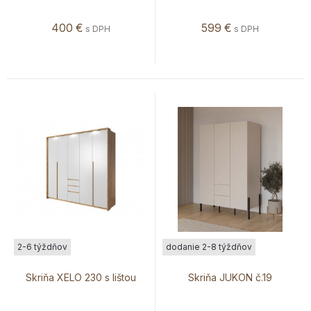
400
€
599
€
s DPH
s DPH
2-6 týždňov
dodanie 2-8 týždňov
Skriňa XELO 230 s lištou
Skriňa JUKON č.19