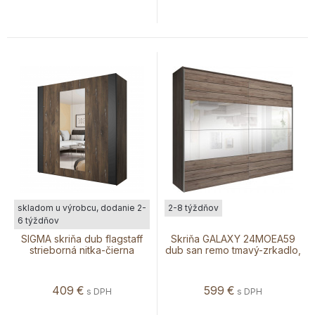
skladom u výrobcu, dodanie 2-
2-8 týždňov
6 týždňov
SIGMA skriňa dub flagstaff
Skriňa GALAXY 24MOEA59
strieborná nitka-čierna
dub san remo tmavý-zrkadlo,
270 cm
409
€
599
€
s DPH
s DPH