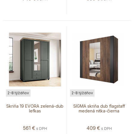
2-8 týždňov
2-8 týždňov
Skriňa 19 EVORA zelená-dub
SIGMA skriňa dub flagstaff
lefkas
medená nitka-čierna
561
€
409
€
s DPH
s DPH