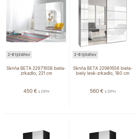
2-8 týždňov
2-8 týždňov
Skriňa BETA 22971658 biela-
Skriňa BETA 22981656 biela-
zrkadlo, 221 cm
biely lesk-zrkadlo, 180 cm
450
€
560
€
s DPH
s DPH