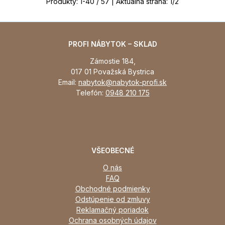
Produkty:
1
-
40
/
57
| Aktuálna strana:
1
/
2
PROFI NÁBYTOK – SKLAD
Zámostie 184,
017 01 Považská Bystrica
Email:
nabytok@nabytok-profi.sk
Telefón:
0948 210 175
VŠEOBECNÉ
O nás
FAQ
Obchodné podmienky
Odstúpenie od zmluvy
Reklamačný poriadok
Ochrana osobných údajov