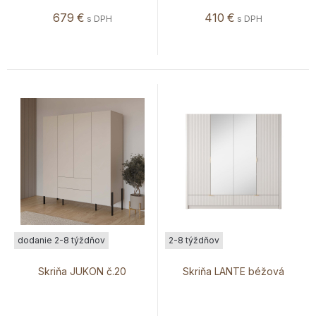
679
€
410
€
s DPH
s DPH
dodanie 2-8 týždňov
2-8 týždňov
Skriňa JUKON č.20
Skriňa LANTE béžová