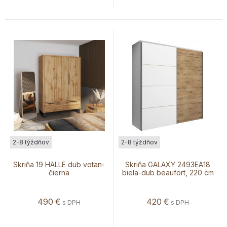
2-8 týždňov
2-8 týždňov
Skriňa 19 HALLE dub votan-
Skriňa GALAXY 2493EA18
čierna
biela-dub beaufort, 220 cm
490
€
420
€
s DPH
s DPH