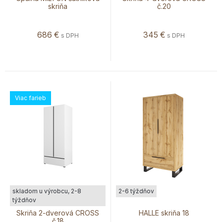
skriňa
č.20
686
€
345
€
s DPH
s DPH
Viac farieb
skladom u výrobcu, 2-8
2-6 týždňov
týždňov
Skriňa 2-dverová CROSS
HALLE skriňa 18
č.18