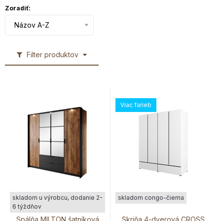
Zoradiť:
Názov A-Z
Filter produktov
Viac farieb
skladom u výrobcu, dodanie 2-
skladom congo-čierna
6 týždňov
Spálňa MILTON šatníková
Skriňa 4-dverová CROSS