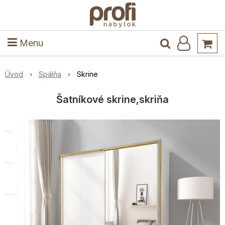
ele
Masív
Detské izby
Kuchyňa a jedáleň
Stoly a stoličky
Predsieň
Menu
Úvod
Spálňa
Skrine
Šatníkové skrine,skriňa