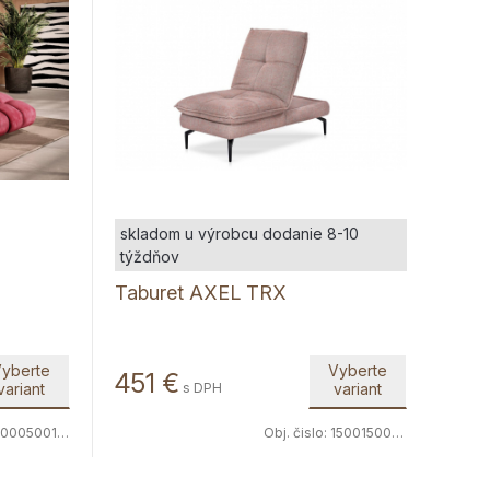
skladom u výrobcu dodanie 8-10
týždňov
Taburet AXEL TRX
yberte
Vyberte
451
€
variant
s DPH
variant
000500121
Obj. čislo:
1500150057