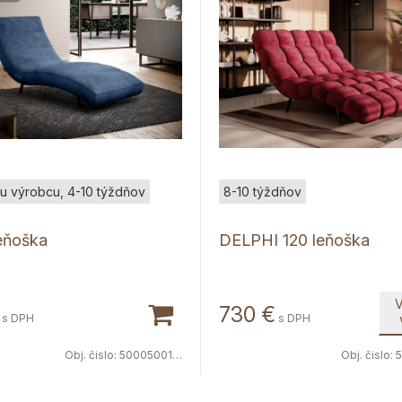
u výrobcu, 4-10 týždňov
8-10 týždňov
eňoška
DELPHI 120 leňoška
V
730
€
s DPH
s DPH
Obj. čislo:
5000500110
Obj. čislo:
5