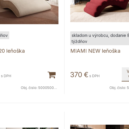
dňov
skladom u výrobcu, dodanie 
týždňov
20 leňoška
MIAMI NEW leňoška
V
370
€
s DPH
s DPH
Obj. čislo:
5000500235
Obj. čislo:
5