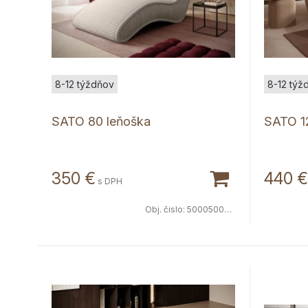
8-12 týždňov
8-12 týž
SATO 80 leňoška
SATO 1
350
€
440
€
s DPH
Obj. čislo:
5000500234