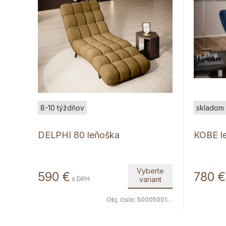
8-10 týždňov
skladom 
DELPHI 80 leňoška
KOBE l
Vyberte
590
€
780
€
s DPH
variant
Obj. čislo:
5000500120