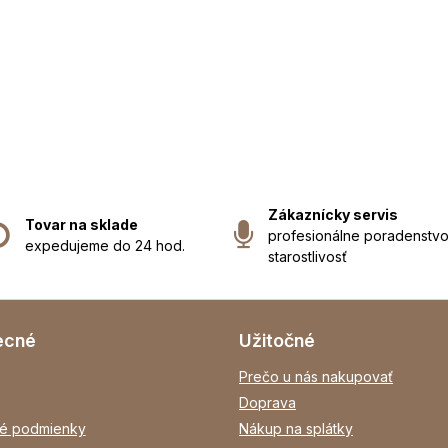
Zákaznícky servis
Tovar na sklade
profesionálne poradenstvo
expedujeme do 24 hod.
starostlivosť
ecné
Užitočné
Prečo u nás nakupovať
Doprava
é podmienky
Nákup na splátky