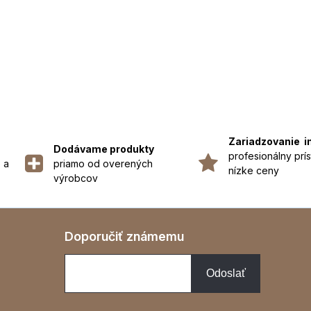
Zariadzovanie i
Dodávame produkty
profesionálny prís
 a
priamo od overených
nízke ceny
výrobcov
Doporučiť známemu