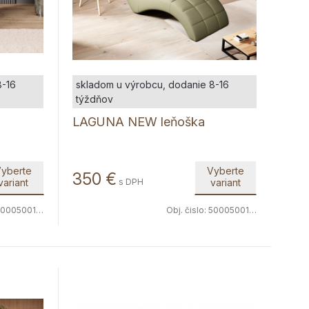
8-16
skladom u výrobcu, dodanie 8-16
týždňov
LAGUNA NEW leňoška
yberte
Vyberte
350
€
variant
s DPH
variant
000500117
Obj. čislo:
5000500112