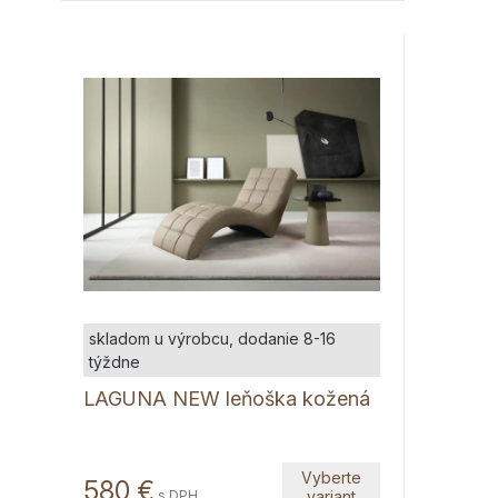
skladom u výrobcu, dodanie 8-16
týždne
LAGUNA NEW leňoška kožená
Vyberte
580
€
s DPH
variant