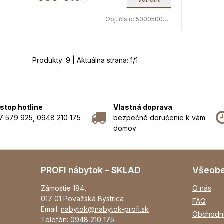
Obj. čislo:
5000500071
Produkty:
9
| Aktuálna strana:
1
/
1
stop hotline
Vlastná doprava
7 579 925, 0948 210 175
bezpečné doručenie k vám
domov
PROFI nábytok – SKLAD
Všeob
Zámostie 184,
O nás
017 01 Považská Bystrica
FAQ
Email:
nabytok@nabytok-profi.sk
Obchodn
Telefón:
0948 210 175