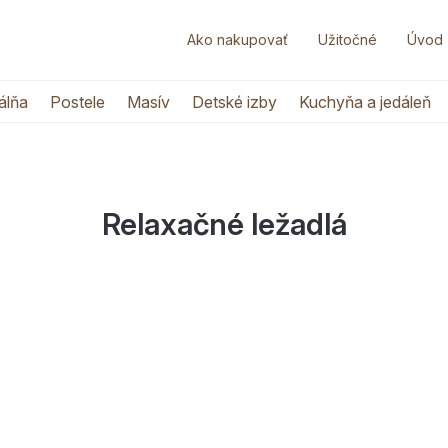
Ako nakupovať
Užitočné
Úvod
álňa
Postele
Masív
Detské izby
Kuchyňa a jedáleň
Relaxačné ležadlá