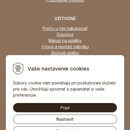
UŽITOČNÉ
Prečo u nás nakupovať
Doprava
Nákup na splátky
Výnos a montáž nábytku
Spôsob platby
Zľavy
Osobný odber
Vaše nastavenie cookies
Zariadime všetky typy interiérov
Súbory cookie nám pomáhajú pri poskytovaní služieb
pre vás. Umožňujú spoznať a zapamätať si vaše
DOPORUČIŤ ZNÁMEMU
preferencie.
Prijať
Nastaviť