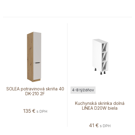
SOLEA potravinová skriňa 40
4-8 týždňov
DK-210 2F
Kuchynská skrinka dolná
LINEA D20W biela
135
€
s DPH
41
€
s DPH