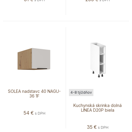
SOLEA nadstavc 40 NAGU-
4-8 týždňov
36 1F
Kuchynská skrinka dolná
LINEA D20P biela
54
€
s DPH
35
€
s DPH