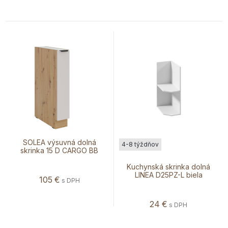
SOLEA výsuvná dolná
4-8 týždňov
skrinka 15 D CARGO BB
Kuchynská skrinka dolná
LINEA D25PZ-L biela
105
€
s DPH
24
€
s DPH