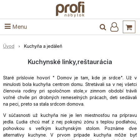
ele
Masív
Detské izby
Kuchyňa a jedáleň
Stoly a stoličky
Predsieň
Menu
Úvod
Kuchyňa a jedáleň
Kuchynské linky,reštaurácia
Staré príslovie hovorí " Domov je tam, kde je srdce". Už v
minulosti bola kuchyňa centrom domu. Stretávali sa v nej všetci
členovia rodiny pri spoločnom stole,v zimnom období trávili
voľné chvíle pri drobných remeselných prácach, deti sedávali
na peci, preto sa stala srdcom domova.
V súčasnosti už kuchyňa nie je len miestnosťou na prípravu
jedla. Ľudia chcú mať z nej pokojnú zónu s teplou podlahou,
pohovkou s veľkým kuchynským stolom. Poznáme dve
alternatívy kuchyne. V prvom prípade kuchyňa môže byť