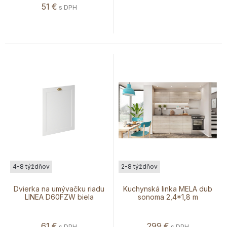
51
€
s DPH
4-8 týždňov
2-8 týždňov
Dvierka na umývačku riadu
Kuchynská linka MELA dub
LINEA D60FZW biela
sonoma 2,4*1,8 m
61
€
299
€
s DPH
s DPH