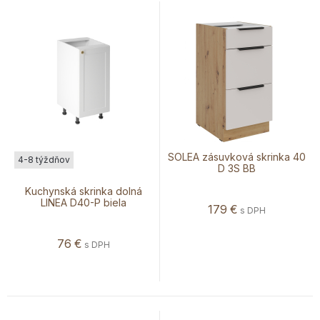
SOLEA zásuvková skrinka 40
4-8 týždňov
D 3S BB
Kuchynská skrinka dolná
LINEA D40-P biela
179
€
s DPH
76
€
s DPH