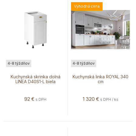
Výhodná cena
4-8 týždňov
4-8 týždňov
Kuchynská skrinka dolná
Kuchynská linka ROYAL 340
LINEA D40S1-L biela
cm
92
€
1 320
€
s DPH
s DPH / ks