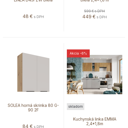
599 €
s DPH
48
€
449
€
s DPH
s DPH
Akcia
-6%
SOLEA horná skrinka 80 G-
skladom
90 2F
Kuchynská linka EMMA
2,4*1,8m
84
€
s DPH