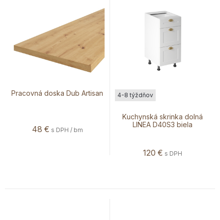
Pracovná doska Dub Artisan
4-8 týždňov
Kuchynská skrinka dolná
LINEA D40S3 biela
48
€
s DPH / bm
120
€
s DPH