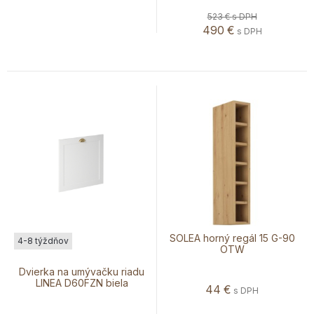
523 €
s DPH
490
€
s DPH
SOLEA horný regál 15 G-90
4-8 týždňov
OTW
Dvierka na umývačku riadu
LINEA D60FZN biela
44
€
s DPH