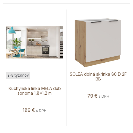
SOLEA dolná skrinka 80 D 2F
2-8 týždňov
BB
Kuchynská linka MELA dub
sonoma 1,8*1,2 m
79
€
s DPH
189
€
s DPH