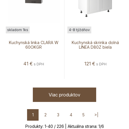
skladom 1ks
4-8 týždňov
Kuchynská linka CLARA W
Kuchynská skrinka dolná
60OKGR
LINEA D80Z biela
41
€
121
€
s DPH
s DPH
Viac produktov
1
2
3
4
5
>|
Produkty:
1
-
40
/
226
| Aktuálna strana:
1
/
6