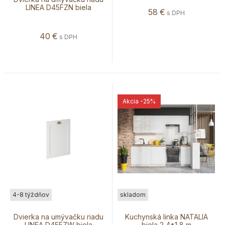
LINEA D45FZN biela
58
€
s DPH
40
€
s DPH
Akcia
-25%
4-8 týždňov
skladom
Dvierka na umývačku riadu
Kuchynská linka NATALIA
LINEA D45FZW biela
biela 2,4*1,8 m