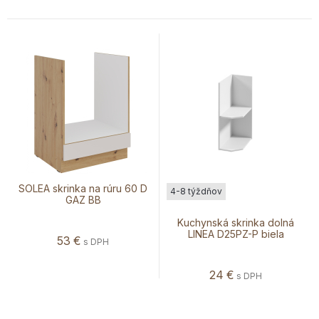
SOLEA skrinka na rúru 60 D
4-8 týždňov
GAZ BB
Kuchynská skrinka dolná
LINEA D25PZ-P biela
53
€
s DPH
24
€
s DPH