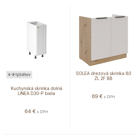
SOLEA drezová skrinka 80
4-8 týždňov
ZL 2F BB
Kuchynská skrinka dolná
LINEA D30-P biela
69
€
s DPH
64
€
s DPH