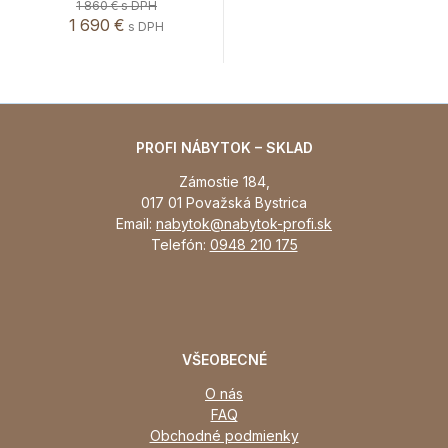
1 860 €
s DPH
1 690 €
s DPH
PROFI NÁBYTOK – SKLAD
Zámostie 184,
017 01 Považská Bystrica
Email:
nabytok@nabytok-profi.sk
Telefón:
0948 210 175
VŠEOBECNÉ
O nás
FAQ
Obchodné podmienky