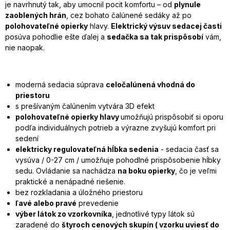
je navrhnutý tak, aby umocnil pocit komfortu – od
plynule
zaoblených hrán
, cez bohato čalúnené sedáky až po
polohovateľné opierky
hlavy.
Elektrický výsuv sedacej časti
posúva pohodlie ešte ďalej a
sedačka sa tak prispôsobí
vám,
nie naopak.
moderná sedacia súprava
celočalúnená vhodná do
priestoru
s prešívaným čalúnením vytvára 3D efekt
polohovateľné opierky hlavy
umožňujú prispôsobiť si oporu
podľa individuálnych potrieb a výrazne zvyšujú komfort pri
sedení
elektricky regulovateľná hĺbka sedenia
- sedacia časť sa
vysúva / 0-27 cm / umožňuje pohodlné prispôsobenie hĺbky
sedu. Ovládanie sa nachádza
na boku opierky
, čo je veľmi
praktické a nenápadné riešenie.
bez rozkladania a úložného priestoru
ľavé alebo pravé
prevedenie
výber látok zo vzorkovníka
, jednotlivé typy látok sú
zaradené do
štyroch cenových skupín ( vzorku uviesť do