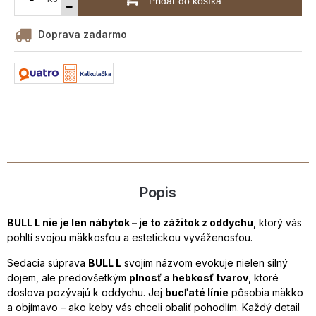
Pridať do košíka
Doprava zadarmo
Popis
BULL L nie je len nábytok – je to zážitok z oddychu
, ktorý vás
pohltí svojou mäkkosťou a estetickou vyváženosťou.
Sedacia súprava
BULL L
svojím názvom evokuje nielen silný
dojem, ale predovšetkým
plnosť a hebkosť tvarov
, ktoré
doslova pozývajú k oddychu. Jej
bucľaté línie
pôsobia mäkko
a objímavo – ako keby vás chceli obaliť pohodlím. Každý detail