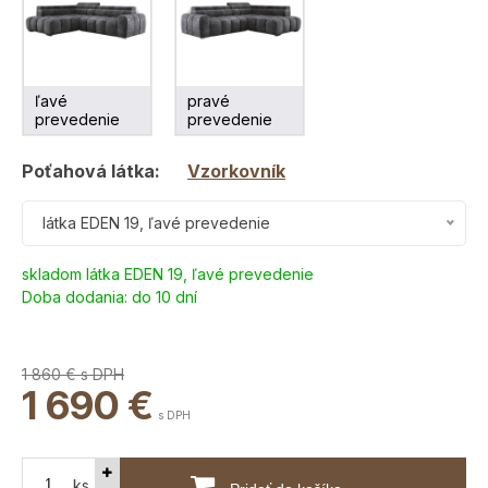
ľavé
pravé
prevedenie
prevedenie
Poťahová látka:
Vzorkovník
látka EDEN 19, ľavé prevedenie
skladom látka EDEN 19, ľavé prevedenie
Doba dodania:
do 10 dní
1 860 €
s DPH
1 690
€
s DPH
ks