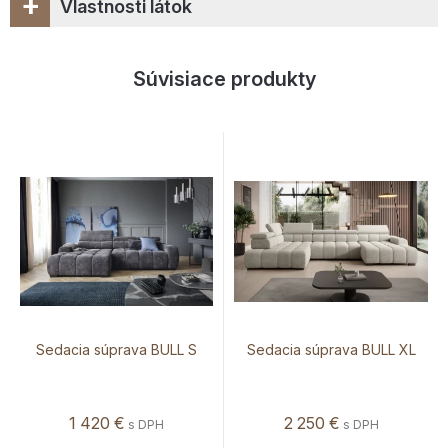
+
Vlastnosti látok
Súvisiace produkty
Sedacia súprava BULL S
Sedacia súprava BULL XL
1 420
€
2 250
€
s DPH
s DPH