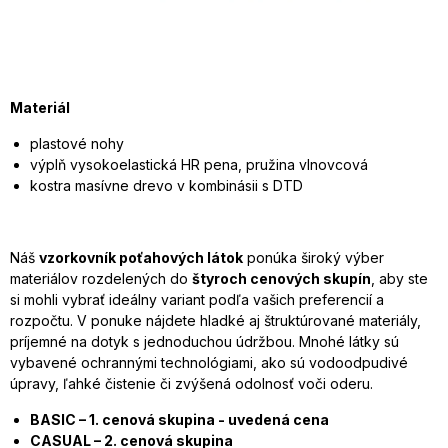
Materiál
plastové nohy
výplň vysokoelastická HR pena, pružina vlnovcová
kostra masívne drevo v kombinásii s DTD
Náš
vzorkovník poťahových látok
ponúka široký výber
materiálov rozdelených do
štyroch cenových skupín
, aby ste
si mohli vybrať ideálny variant podľa vašich preferencií a
rozpočtu. V ponuke nájdete hladké aj štruktúrované materiály,
príjemné na dotyk s jednoduchou údržbou. Mnohé látky sú
vybavené ochrannými technológiami, ako sú vodoodpudivé
úpravy, ľahké čistenie či zvýšená odolnosť voči oderu.
BASIC – 1. cenová skupina - uvedená cena
CASUAL – 2. cenová skupina