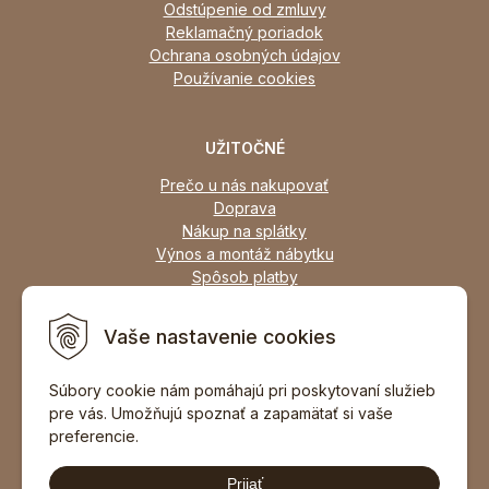
Odstúpenie od zmluvy
Reklamačný poriadok
Ochrana osobných údajov
Používanie cookies
UŽITOČNÉ
Prečo u nás nakupovať
Doprava
Nákup na splátky
Výnos a montáž nábytku
Spôsob platby
Zľavy
Osobný odber
Vaše nastavenie cookies
Zariadime všetky typy interiérov
Súbory cookie nám pomáhajú pri poskytovaní služieb
pre vás. Umožňujú spoznať a zapamätať si vaše
DOPORUČIŤ ZNÁMEMU
preferencie.
Prijať