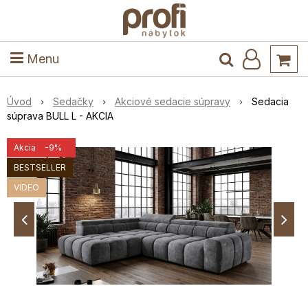
ele
Masív
Detské izby
Kuchyňa a jedáleň
Stoly a stoličky
Predsieň
Menu
Úvod
Sedačky
Akciové sedacie súpravy
Sedacia
súprava BULL L - AKCIA
Akcia
-9%
BESTSELLER
VIDEO