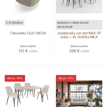
2-6 týždňov
skladom v látke bluvel
48,14,19,68
Taburetka OLIO-AKCIA
Jedálenský set stôl MAX 5P
biely + 4x stolička MILA
191 €
s DPH
390 €
s DPH
131
€
299
€
s DPH
s DPH
Akcia
-19%
Akcia
-31%