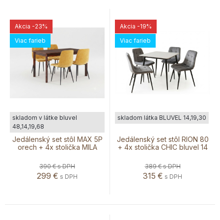
Akcia
-23%
Akcia
-19%
Viac farieb
Viac farieb
skladom v látke bluvel
skladom látka BLUVEL 14,19,30
48,14,19,68
Jedálenský set stôl MAX 5P
Jedálenský set stôl RION 80
orech + 4x stolička MILA
+ 4x stolička CHIC bluvel 14
390 €
s DPH
389 €
s DPH
299
€
315
€
s DPH
s DPH