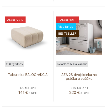
Akcia
-27%
Akcia
-6%
Viac farieb
BESTSELLER
2-6 týždňov
skladom biela,kašmír
Taburetka BALOO-AKCIA
AZA 2S dvojskrinka na
práčku a sušičku
192 €
s DPH
340 €
s DPH
141
€
320
€
s DPH
s DPH