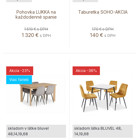
Pohovka LUKKA na
Taburetka SOHO-AKCIA
každodenné spanie
1 510 €
s DPH
170 €
s DPH
1 320
€
140
€
s DPH
s DPH
Akcia
-23%
Akcia
-36%
Viac farieb
skladom v látke bluvel
skladom látka BLUVEL 48,
48,14,19,68
14,19,68