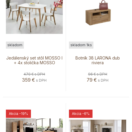
skladom
skladom 1ks
Jedálenský set stôl MOSSO I
Botník 38 LARONA dub
+ 4x stolička MOSSO
riviera
470 €
s DPH
96 €
s DPH
359
€
79
€
s DPH
s DPH
Akcia
-19%
Akcia
-6%