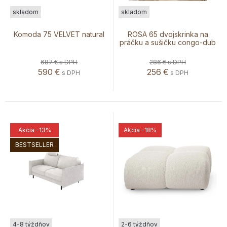
skladom
skladom
Komoda 75 VELVET natural
ROSA 65 dvojskrinka na
práčku a sušičku congo-dub
olejovaný
687 €
s DPH
286 €
s DPH
590
€
256
€
s DPH
s DPH
Akcia
-13%
Akcia
-18%
BESTSELLER
4-8 týždňov
2-6 týždňov