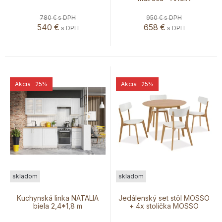
780 €
s DPH
950 €
s DPH
540
€
658
€
s DPH
s DPH
Akcia
-25%
Akcia
-25%
skladom
skladom
Kuchynská linka NATALIA
Jedálenský set stôl MOSSO
biela 2,4*1,8 m
+ 4x stolička MOSSO