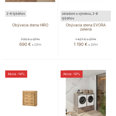
2-6 týždňov
skladom u výrobcu, 2-8
týždňov
Obývacia stena HIRO
Obývacia stena EVORA
zelená
730 €
s DPH
1 427 €
s DPH
690
€
1 190
€
s DPH
s DPH
Akcia
-14%
Akcia
-10%