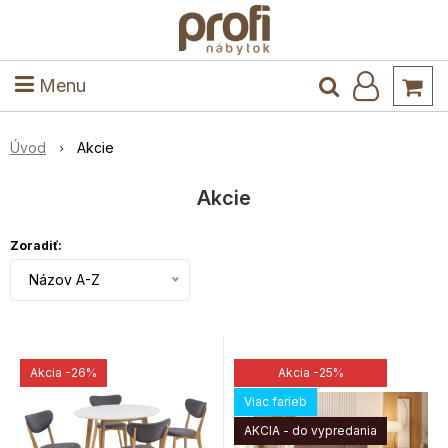
ele
Masív
Detské izby
Kuchyňa a jedáleň
Stoly a stoličky
Predsieň
Menu
Úvod
Akcie
Akcie
Zoradiť:
Názov A-Z
Akcia
-26%
Akcia
-25%
Viac farieb
AKCIA - do vypredania