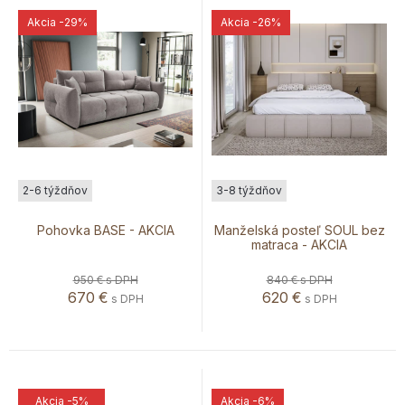
Akcia
-29%
Akcia
-26%
2-6 týždňov
3-8 týždňov
Pohovka BASE - AKCIA
Manželská posteľ SOUL bez
matraca - AKCIA
950 €
s DPH
840 €
s DPH
670
€
620
€
s DPH
s DPH
Akcia
-5%
Akcia
-6%