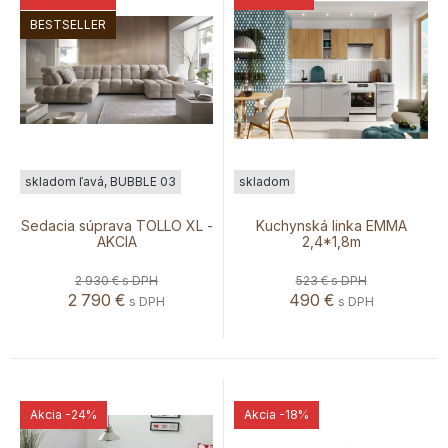
BESTSELLER
skladom ľavá, BUBBLE 03
skladom
Sedacia súprava TOLLO XL -
Kuchynská linka EMMA
AKCIA
2,4*1,8m
2 930 €
s DPH
523 €
s DPH
2 790
€
490
€
s DPH
s DPH
Akcia
-24%
Akcia
-18%