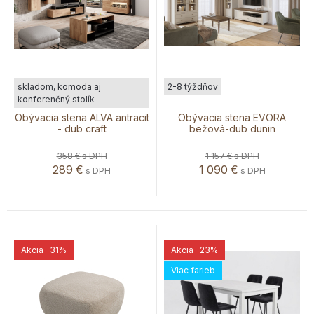
skladom, komoda aj
2-8 týždňov
konferenčný stolík
Obývacia stena ALVA antracit
Obývacia stena EVORA
- dub craft
bežová-dub dunin
358 €
s DPH
1 157 €
s DPH
289
€
1 090
€
s DPH
s DPH
Akcia
-31%
Akcia
-23%
Viac farieb