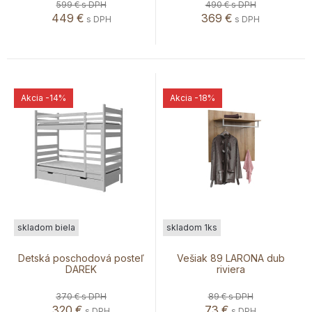
599 €
s DPH
490 €
s DPH
449
€
369
€
s DPH
s DPH
Akcia
-14%
Akcia
-18%
skladom biela
skladom 1ks
Detská poschodová posteľ
Vešiak 89 LARONA dub
DAREK
riviera
370 €
s DPH
89 €
s DPH
320
€
73
€
s DPH
s DPH