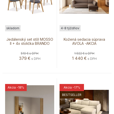
skladom
4-8 týždňov
Jedálenský set stôl MOSSO
Kožená sedacia súprava
II + 4x stolička BRANDO
AVOLA -AKCIA
510 €
s DPH
1 922 €
s DPH
379
€
1 440
€
s DPH
s DPH
Akcia
-18%
Akcia
-17%
BESTSELLER