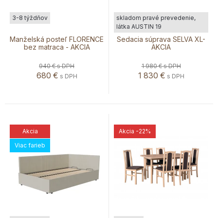
3-8 týždňov
skladom pravé prevedenie,
látka AUSTIN 19
Manželská posteľ FLORENCE
Sedacia súprava SELVA XL-
bez matraca - AKCIA
AKCIA
940 €
s DPH
1 980 €
s DPH
680
€
1 830
€
s DPH
s DPH
Akcia
Akcia
-22%
Viac farieb