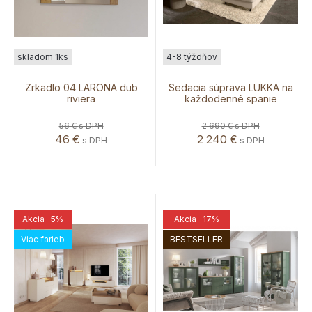
skladom 1ks
4-8 týždňov
Zrkadlo 04 LARONA dub
Sedacia súprava LUKKA na
riviera
každodenné spanie
56 €
s DPH
2 690 €
s DPH
46
€
2 240
€
s DPH
s DPH
Akcia
-5%
Akcia
-17%
Viac farieb
BESTSELLER