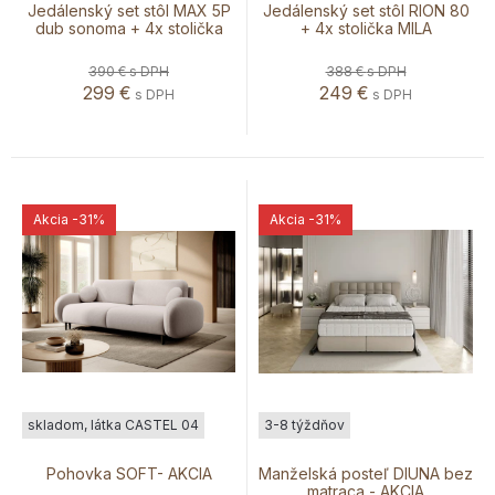
Jedálenský set stôl MAX 5P
Jedálenský set stôl RION 80
dub sonoma + 4x stolička
+ 4x stolička MILA
MILA
390 €
s DPH
388 €
s DPH
299
€
249
€
s DPH
s DPH
Akcia
-31%
Akcia
-31%
skladom, látka CASTEL 04
3-8 týždňov
Pohovka SOFT- AKCIA
Manželská posteľ DIUNA bez
matraca - AKCIA