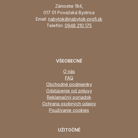
Zámostie 184,
017 01 Považská Bystrica
Email:
nabytok@nabytok-profi.sk
Telefón:
0948 210 175
VŠEOBECNÉ
O nás
FAQ
Obchodné podmienky
Odstúpenie od zmluvy
Reklamačný poriadok
Ochrana osobných údajov
Používanie cookies
UŽITOČNÉ