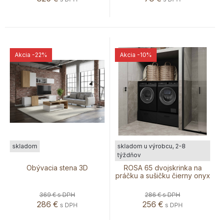
Akcia
-22%
Akcia
-10%
skladom
skladom u výrobcu, 2-8
týždňov
Obývacia stena 3D
ROSA 65 dvojskrinka na
práčku a sušičku čierny onyx
369 €
s DPH
286 €
s DPH
286
€
256
€
s DPH
s DPH