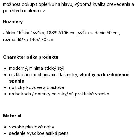
možnosť dokúpiť opierku na hlavu, výborná kvalita prevedenia a
použitých materiálov.
Rozmery
-
šírka / hĺbka / výška, 188/92/106 cm
, výška sedenia 50 cm
,
rozmer lôžka
140x190 cm
Charakteristika produktu
moderný, minimalistický štýl
rozkladací mechanizmus taliansky,
vhodný na každodenné
spanie
nožičky kovové a plastové
na bokoch / opierky na ruky/ sú praktické vrecká
Materiál
vysoké plastové nohy
sedenie vysokoelastiká pena