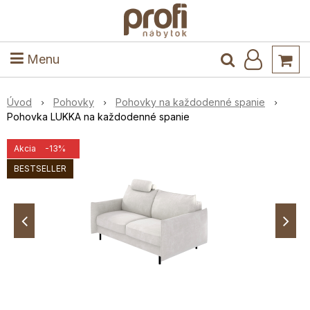
ele
Masív
Detské izby
Kuchyňa a jedáleň
Stoly a stoličky
Predsieň
Menu
Úvod
Pohovky
Pohovky na každodenné spanie
Pohovka LUKKA na každodenné spanie
Akcia
-13%
BESTSELLER