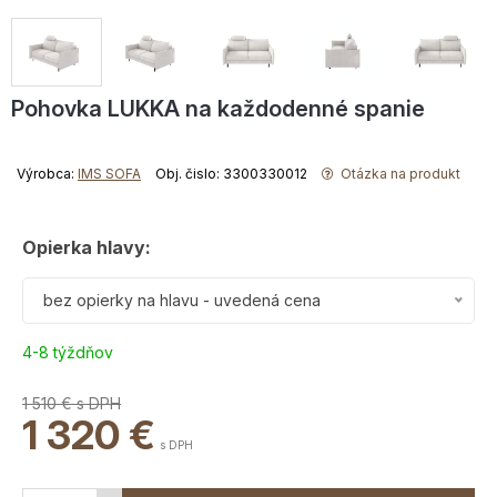
Pohovka LUKKA na každodenné spanie
Výrobca:
IMS SOFA
Obj. čislo: 3300330012
Otázka na produkt
Opierka hlavy:
bez opierky na hlavu - uvedená cena
4-8 týždňov
1 510 €
s DPH
1 320
€
s DPH