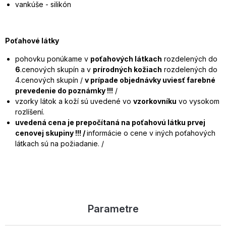
vankúše - silikón
Poťahové látky
pohovku ponúkame v
poťahových látkach
rozdelených do
6
.cenových skupín a v
prírodných kožiach
rozdelených do
4.cenových skupín /
v prípade objednávky uviesť farebné
prevedenie do poznámky !!!
/
vzorky látok a koží sú uvedené vo
vzorkovníku
vo vysokom
rozlíšení.
uvedená cena je prepočítaná na poťahovú látku prvej
cenovej skupiny !!! /
informácie o cene v iných poťahových
látkach sú na požiadanie. /
Parametre