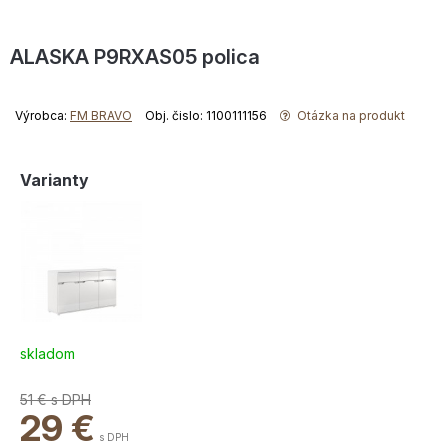
ALASKA P9RXAS05 polica
Výrobca:
FM BRAVO
Obj. čislo: 1100111156
Otázka na produkt
Varianty
skladom
51 €
s DPH
29
€
s DPH