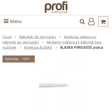
ele
Masív
Detské izby
Kuchyňa a jedáleň
Stoly a stoličky
Predsieň
Menu
Úvod
Nábytok do obývačky
Kolekcie-sektorový
nábytok do obývačky
Moderný sektorový nábytok bez
nožičiek
Kolekcia ALASKA
ALASKA P9RXAS05 polica
Výpredaj
-43%