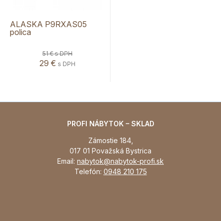
ALASKA P9RXAS05
polica
51 €
s DPH
29 €
s DPH
PROFI NÁBYTOK – SKLAD
Zámostie 184,
017 01 Považská Bystrica
Email:
nabytok@nabytok-profi.sk
Telefón:
0948 210 175