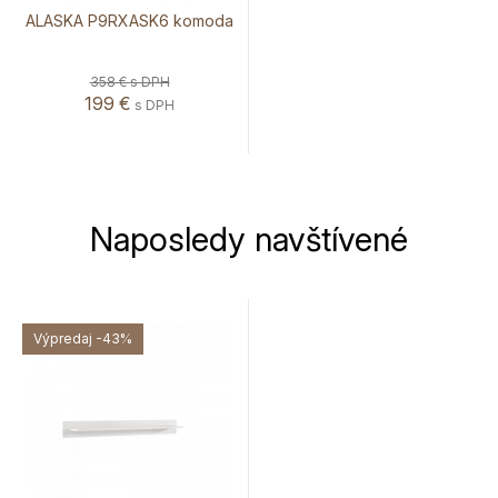
ALASKA P9RXASK6 komoda
358 €
s DPH
199
€
s DPH
Naposledy navštívené
Výpredaj
-43%