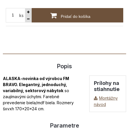
ks
Pridať do košíka
Popis
ALASKA-novinka od výrobcu FM
Prílohy na
BRAVO. Elegantný, jednoduchý,
stiahnutie
variabilný, sektorový nábytok
so
zaujímavými úchytmi. Farebné
Montážny
prevedenie biela/mdf biela. Rozmery
návod
šxvxh 170x20x24 cm.
Parametre