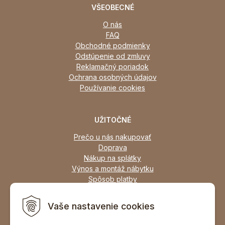
VŠEOBECNÉ
O nás
FAQ
Obchodné podmienky
Odstúpenie od zmluvy
Reklamačný poriadok
Ochrana osobných údajov
Používanie cookies
UŽITOČNÉ
Prečo u nás nakupovať
Doprava
Nákup na splátky
Výnos a montáž nábytku
Spôsob platby
Zľavy
Osobný odber
Vaše nastavenie cookies
Zariadime všetky typy interiérov