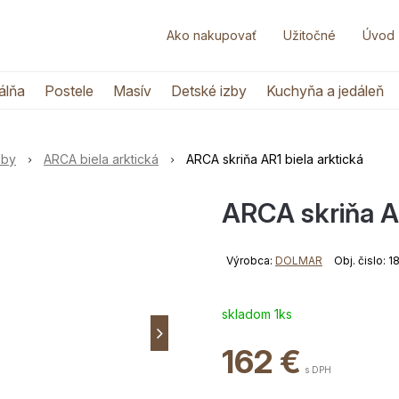
Ako nakupovať
Užitočné
Úvod
álňa
Postele
Masív
Detské izby
Kuchyňa a jedáleň
zby
ARCA biela arktická
ARCA skriňa AR1 biela arktická
ARCA skriňa AR
Výrobca:
DOLMAR
Obj. čislo: 
skladom 1ks
162
€
s DPH