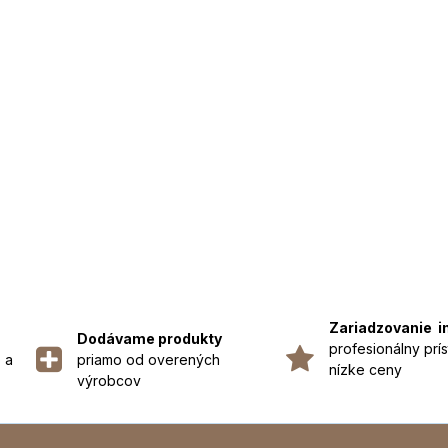
Zariadzovanie i
Dodávame produkty
profesionálny prís
 a
priamo od overených
nízke ceny
výrobcov