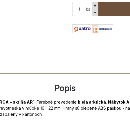
ks
Popis
ARCA
- skriňa AR1
. Farebné prevedenie
biela arktická
.
Nábytok 
 drevotrieska v hrúbke 16 - 22 mm. Hrany sú olepené ABS páskou - n
 zabalený v kartónoch.