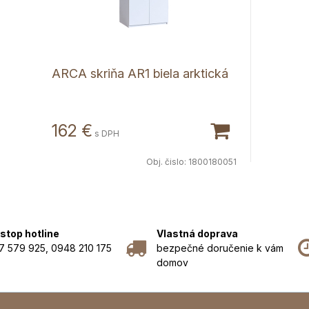
ARCA skriňa AR1 biela arktická
162 €
s DPH
Obj. čislo:
1800180051
stop hotline
Vlastná doprava
7 579 925, 0948 210 175
bezpečné doručenie k vám
domov