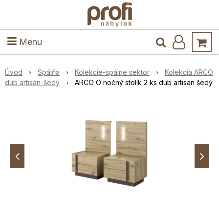
ele
Masív
Detské izby
Kuchyňa a jedáleň
Stoly a stoličky
Predsieň
Menu
Úvod
Spálňa
Kolekcie-spálne sektor
Kolekcia ARCO
dub artisan-šedý
ARCO O nočný stolík 2 ks dub artisan šedý