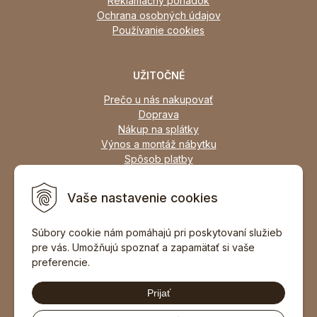
Reklamačný poriadok
Ochrana osobných údajov
Používanie cookies
UŽITOČNÉ
Prečo u nás nakupovať
Doprava
Nákup na splátky
Výnos a montáž nábytku
Spôsob platby
Zľavy
Osobný odber
Vaše nastavenie cookies
Zariadime všetky typy interiérov
Súbory cookie nám pomáhajú pri poskytovaní služieb
pre vás. Umožňujú spoznať a zapamätať si vaše
DOPORUČIŤ ZNÁMEMU
preferencie.
Prijať