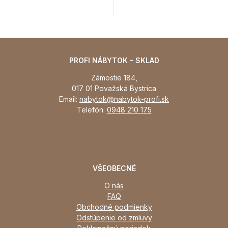
PROFI NÁBYTOK – SKLAD
Zámostie 184,
017 01 Považská Bystrica
Email:
nabytok@nabytok-profi.sk
Telefón:
0948 210 175
VŠEOBECNÉ
O nás
FAQ
Obchodné podmienky
Odstúpenie od zmluvy