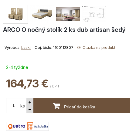
ARCO O nočný stolík 2 ks dub artisan šedý
Výrobca:
Laski
Obj. čislo: 1100112807
Otázka na produkt
2-4 týždne
164,73
€
s DPH
ks
Pridať do košíka