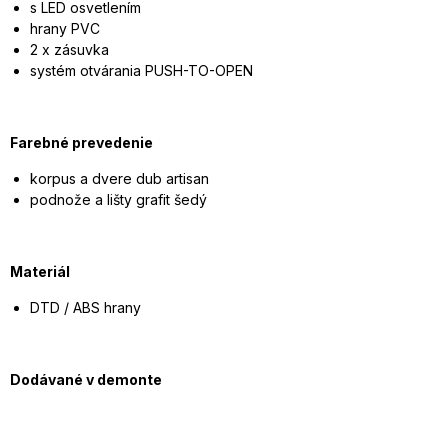
s LED osvetlením
hrany PVC
2 x zásuvka
systém otvárania PUSH-TO-OPEN
Farebné prevedenie
korpus a dvere dub artisan
podnože a lišty grafit šedý
Materiál
DTD / ABS hrany
Dodávané v demonte