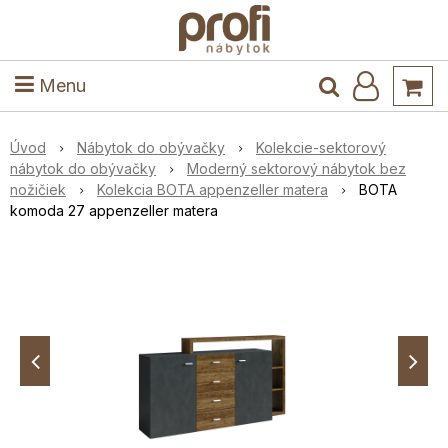
ele
Masív
Detské izby
Kuchyňa a jedáleň
Stoly a stoličky
Predsieň
Menu
Úvod
Nábytok do obývačky
Kolekcie-sektorový
nábytok do obývačky
Moderný sektorový nábytok bez
nožičiek
Kolekcia BOTA appenzeller matera
BOTA
komoda 27 appenzeller matera