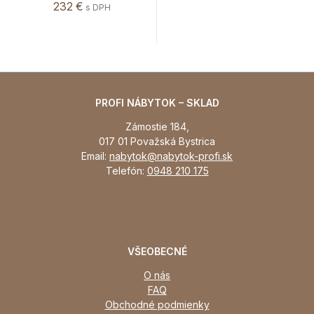
232 €
s DPH
PROFI NÁBYTOK – SKLAD
Zámostie 184,
017 01 Považská Bystrica
Email:
nabytok@nabytok-profi.sk
Telefón:
0948 210 175
VŠEOBECNÉ
O nás
FAQ
Obchodné podmienky