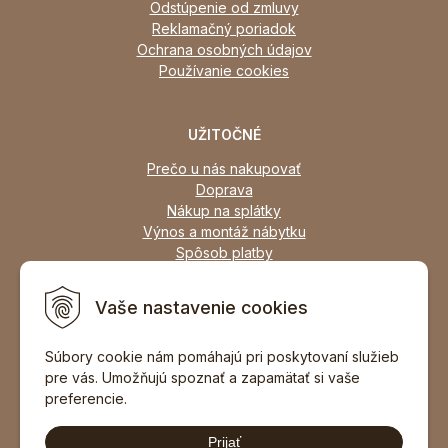
Odstúpenie od zmluvy
Reklamačný poriadok
Ochrana osobných údajov
Používanie cookies
UŽITOČNÉ
Prečo u nás nakupovať
Doprava
Nákup na splátky
Výnos a montáž nábytku
Spôsob platby
Zľavy
Osobný odber
Vaše nastavenie cookies
Zariadime všetky typy interiérov
Súbory cookie nám pomáhajú pri poskytovaní služieb
pre vás. Umožňujú spoznať a zapamätať si vaše
DOPORUČIŤ ZNÁMEMU
preferencie.
Prijať