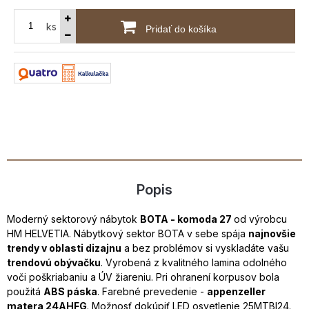
ks
Pridať do košíka
Popis
Moderný sektorový nábytok
BOTA - komoda 27
od výrobcu
HM HELVETIA. Nábytkový sektor BOTA v sebe spája
najnovšie
trendy v oblasti dizajnu
a bez problémov si vyskladáte vašu
trendovú obývačku
. Vyrobená z kvalitného lamina odolného
voči poškriabaniu a ÚV žiareniu. Pri ohranení korpusov bola
použitá
ABS páska
. Farebné prevedenie -
appenzeller
matera 24AHFG
. Možnosť dokúpiť LED osvetlenie 25MTBI24.