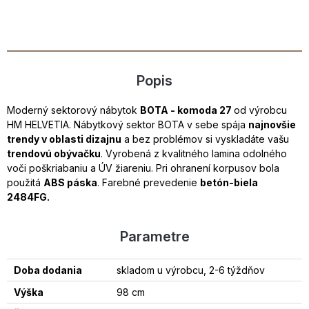
Popis
Moderný sektorový nábytok
BOTA - komoda 27
od výrobcu
HM HELVETIA. Nábytkový sektor BOTA v sebe spája
najnovšie
trendy v oblasti dizajnu
a bez problémov si vyskladáte vašu
trendovú obývačku
. Vyrobená z kvalitného lamina odolného
voči poškriabaniu a ÚV žiareniu. Pri ohranení korpusov bola
použitá
ABS páska
. Farebné prevedenie
betón-biela
2484FG.
Parametre
Doba dodania
skladom u výrobcu, 2-6 týždňov
Výška
98 cm