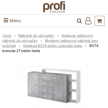
ele
Masív
Detské izby
Kuchyňa a jedáleň
Stoly a stoličky
Predsieň
Menu
Úvod
Nábytok do obývačky
Kolekcie-sektorový
nábytok do obývačky
Moderný sektorový nábytok bez
nožičiek
Kolekcia BOTA betón colorado-biela
BOTA
komoda 27 betón-biela