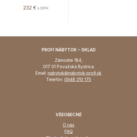
232 €
s DPH
PROFI NÁBYTOK – SKLAD
Zámostie 184,
017 01 Považská Bystrica
Email:
nabytok@nabytok-profi.sk
Telefón:
0948 210 175
VŠEOBECNÉ
O nás
FAQ