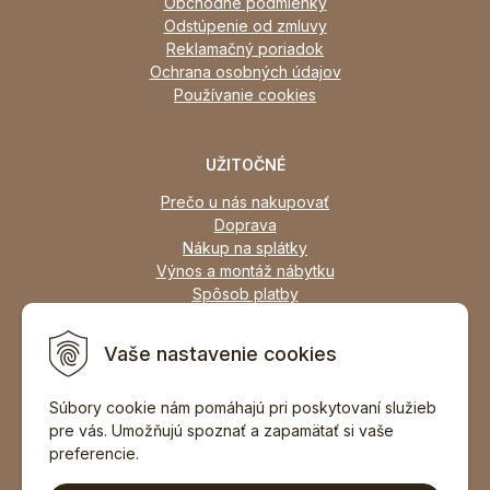
Obchodné podmienky
Odstúpenie od zmluvy
Reklamačný poriadok
Ochrana osobných údajov
Používanie cookies
UŽITOČNÉ
Prečo u nás nakupovať
Doprava
Nákup na splátky
Výnos a montáž nábytku
Spôsob platby
Zľavy
Osobný odber
Vaše nastavenie cookies
Zariadime všetky typy interiérov
Súbory cookie nám pomáhajú pri poskytovaní služieb
pre vás. Umožňujú spoznať a zapamätať si vaše
DOPORUČIŤ ZNÁMEMU
preferencie.