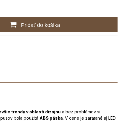
Pridať do košíka
všie trendy v oblasti dizajnu
a bez problémov si
orpusov bola použitá
ABS páska
. V cene je zarátané aj LED