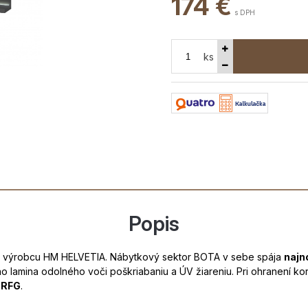
174
€
s DPH
ks
Popis
 výrobcu HM HELVETIA. Nábytkový sektor BOTA v sebe spája
najno
ho lamina odolného voči poškriabaniu a ÚV žiareniu. Pri ohranení k
JRFG
.