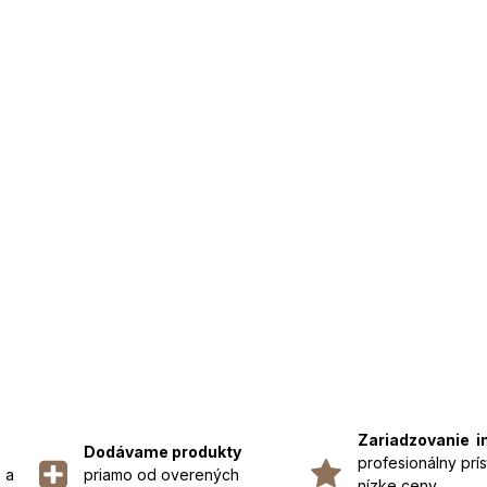
Zariadzovanie i
Dodávame produkty
profesionálny prís
 a
priamo od overených
nízke ceny