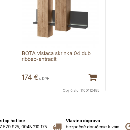
BOTA visiaca skrinka 04 dub
ribbec-antracit
174 €
s DPH
Obj. čislo:
1100112495
stop hotline
Vlastná doprava
7 579 925, 0948 210 175
bezpečné doručenie k vám