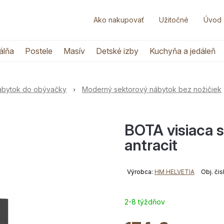
Ako nakupovať
Užitočné
Úvod
álňa
Postele
Masív
Detské izby
Kuchyňa a jedáleň
nábytok do obývačky
Moderný sektorový nábytok bez nožičiek
BOTA visiaca 
antracit
Výrobca:
HM HELVETIA
Obj. či
2-8 týždňov