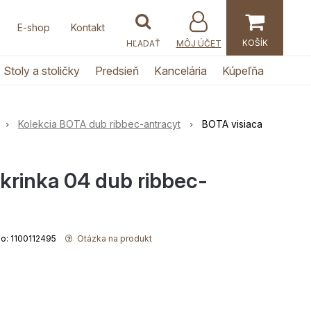
E-shop
Kontakt
MÔJ ÚČET
Stoly a stoličky
Predsieň
Kancelária
Kúpeľňa
Kolekcia BOTA dub ribbec-antracyt
BOTA visiaca
skrinka 04 dub ribbec-
slo: 1100112495
Otázka na produkt