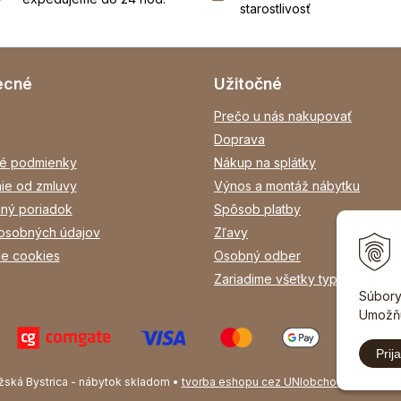
starostlivosť
ecné
Užitočné
Prečo u nás nakupovať
Doprava
é podmienky
Nákup na splátky
ie od zmluvy
Výnos a montáž nábytku
ný poriadok
Spôsob platby
osobných údajov
Zľavy
ie cookies
Osobný odber
Zariadime všetky typy interiéro
Súbory
Umožňu
Prija
žská Bystrica - nábytok skladom •
tvorba eshopu cez UNIobchod
,
webhosti