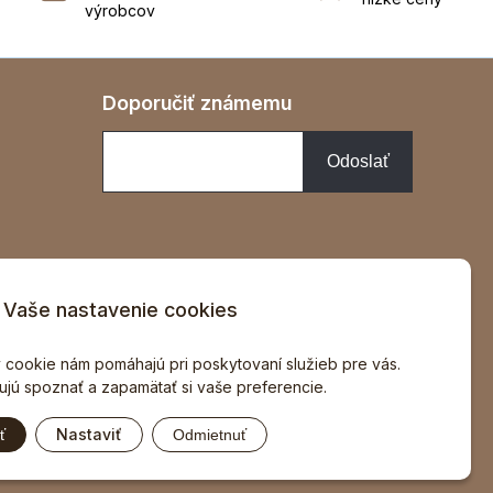
výrobcov
Doporučiť známemu
Vaše nastavenie cookies
v
 cookie nám pomáhajú pri poskytovaní služieb pre vás.
jú spoznať a zapamätať si vaše preferencie.
Nastaviť
ť
Odmietnuť
ng
spoločnosti
WEBYGROUP