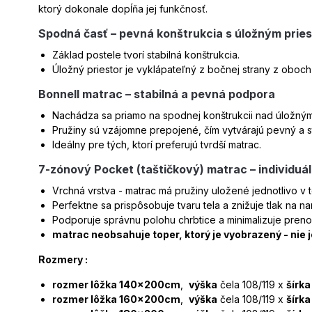
ktorý dokonale dopĺňa jej funkčnosť.
Spodná časť – pevná konštrukcia s úložným prie
Základ postele tvorí stabilná konštrukcia.
Úložný priestor je vyklápateľný z bočnej strany z oboc
Bonnell matrac – stabilná a pevná podpora
Nachádza sa priamo na spodnej konštrukcii nad úložným
Pružiny sú vzájomne prepojené, čím vytvárajú pevný a s
Ideálny pre tých, ktorí preferujú tvrdší matrac.
7-zónový Pocket (taštičkový) matrac – individuá
Vrchná vrstva - matrac má pružiny uložené jednotlivo v 
Perfektne sa prispôsobuje tvaru tela a znižuje tlak na n
Podporuje správnu polohu chrbtice a minimalizuje pre
matrac neobsahuje toper, ktorý je vyobrazený - nie 
Rozmery :
rozmer lôžka 140x200cm
,
výška
čela 108/119 x
šírka
rozmer lôžka 160x200cm
,
výška
čela 108/119 x
šírka