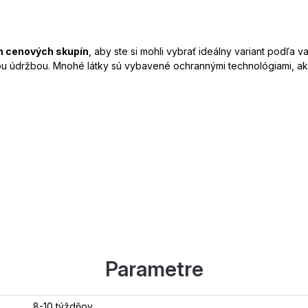
h cenových skupín
, aby ste si mohli vybrať ideálny variant podľa 
hou údržbou. Mnohé látky sú vybavené ochrannými technológiami, a
Parametre
8-10 týždňov