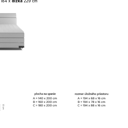
184 x
dĺžka
229 cm