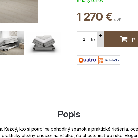
8-10 týždňov
1 270
€
s DPH
ks
Pr
Popis
Každý, kto si potrpí na pohodlný spánok a praktické riešenia, ocen
e praktický úložný priestor na všetko, čo chcete mať po ruke. Eleg