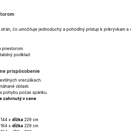
storom
h strán, čo umožňuje jednoduchý a pohodlný prístup k prikrývkam a
 priestorom.
tabilný podklad.
lne prispôsobenie
textilných vrecúškach.
amáhané oblasti.
nos pohybu počas spánku.
je zahrnutý v cene
144 x
dĺžka
229 cm
164 x
dĺžka
229 cm