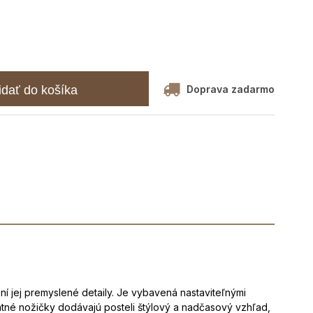
Doprava zadarmo
idať do košíka
í jej premyslené detaily. Je vybavená nastaviteľnými
antné nožičky dodávajú posteli štýlový a nadčasový vzhľad,