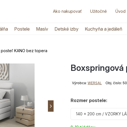
Ako nakupovať
Užitočné
Úvod
álňa
Postele
Masív
Detské izby
Kuchyňa a jedáleň
 posteľ KANO bez topera
Boxspringová 
Výrobca:
WERSAL
Obj. čislo: 
Rozmer postele:
140 x 200 cm / VZORKY LÁT