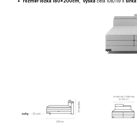
rozmer lôžka 180x200cm
,
výška
čela 108/119 x
šírka