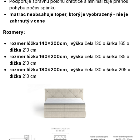
Podporuje správnu polohu chrbtice a minimalizuje prenos
pohybu počas spánku.
matrac neobsahuje toper, ktorý je vyobrazený - nie je
zahrnutý v cene
Rozmery :
rozmer lôžka 140x200cm
,
výška
čela 130 x
šírka
165 x
dĺžka
213 cm
rozmer lôžka 160x200cm
,
výška
čela 130 x
šírka
185 x
dĺžka
213 cm
rozmer lôžka 180x200cm
,
výška
čela 130 x
šírka
205 x
dĺžka
213 cm