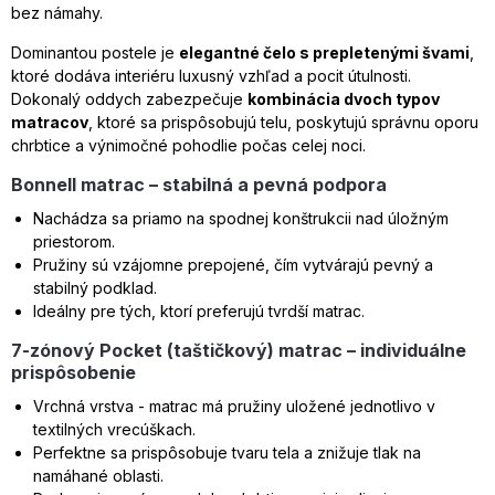
bez námahy.
Dominantou postele je
elegantné čelo s prepletenými švami
,
ktoré dodáva interiéru luxusný vzhľad a pocit útulnosti.
Dokonalý oddych zabezpečuje
kombinácia dvoch typov
matracov
, ktoré sa prispôsobujú telu, poskytujú správnu oporu
chrbtice a výnimočné pohodlie počas celej noci.
Bonnell matrac – stabilná a pevná podpora
Nachádza sa priamo na spodnej konštrukcii nad úložným
priestorom.
Pružiny sú vzájomne prepojené, čím vytvárajú pevný a
stabilný podklad.
Ideálny pre tých, ktorí preferujú tvrdší matrac.
7-zónový Pocket (taštičkový) matrac – individuálne
prispôsobenie
Vrchná vrstva - matrac má pružiny uložené jednotlivo v
textilných vrecúškach.
Perfektne sa prispôsobuje tvaru tela a znižuje tlak na
namáhané oblasti.