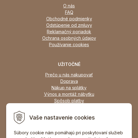
O nás
FAQ
Obchodné podmienky
Odstúpenie od zmluvy
Reklamačný poriadok
Ochrana osobných údajov
Používanie cookies
UŽITOČNÉ
Prečo u nás nakupovať
Doprava
Nákup na splátky
Výnos a montáž nábytku
Spôsob platby
Zľavy
Osobný odber
Vaše nastavenie cookies
Zariadime všetky typy interiérov
Súbory cookie nám pomáhajú pri poskytovaní služieb