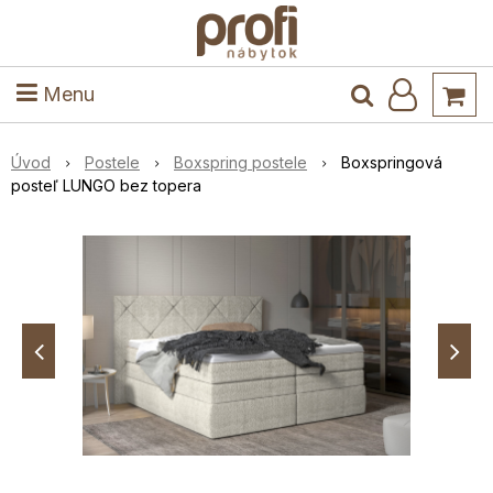
ele
Masív
Detské izby
Kuchyňa a jedáleň
Stoly a stoličky
Predsieň
Menu
Úvod
Postele
Boxspring postele
Boxspringová
posteľ LUNGO bez topera