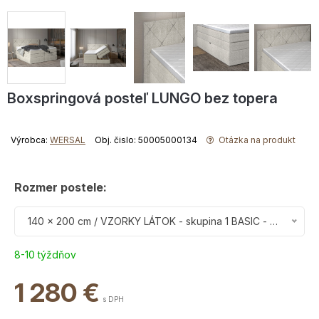
Boxspringová posteľ LUNGO bez topera
Výrobca:
WERSAL
Obj. čislo: 50005000134
Otázka na produkt
Rozmer postele:
140 x 200 cm / VZORKY LÁTOK - skupina 1 BASIC - dodanie 8-10 týždňov
8-10 týždňov
1 280
€
s DPH