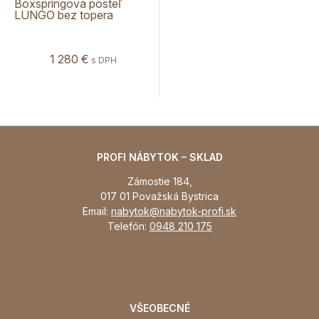
Boxspringová posteľ
LUNGO bez topera
1 280 €
s DPH
PROFI NÁBYTOK – SKLAD
Zámostie 184,
017 01 Považská Bystrica
Email:
nabytok@nabytok-profi.sk
Telefón:
0948 210 175
VŠEOBECNÉ