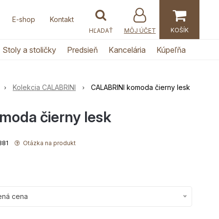
E-shop
Kontakt
MÔJ ÚČET
Stoly a stoličky
Predsieň
Kancelária
Kúpeľňa
Kolekcia CALABRINI
CALABRINI komoda čierny lesk
oda čierny lesk
1881
Otázka na produkt
ená cena