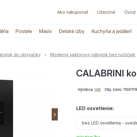
Ako nakupovať
Užitočné
Úvod
álňa
Postele
Masív
Detské izby
Kuchyňa a jedáleň
nábytok do obývačky
Moderný sektorový nábytok bez nožičiek
CALABRINI kom
Výrobca:
GIB
Obj. čislo: 110011
LED osvetlenie:
bez LED osvetlenia - uved