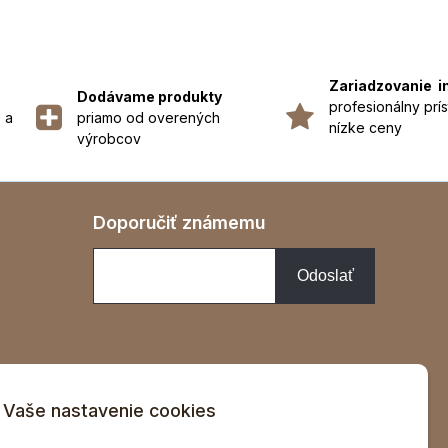
Zariadzovanie i
Dodávame produkty
profesionálny prís
 a
priamo od overených
nízke ceny
výrobcov
Doporučiť známemu
Vaše nastavenie cookies
v