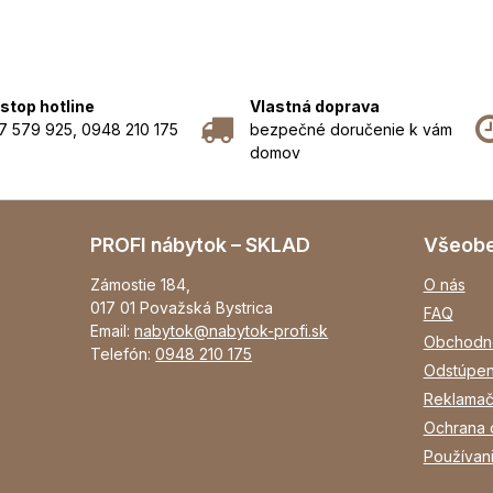
stop hotline
Vlastná doprava
7 579 925, 0948 210 175
bezpečné doručenie k vám
domov
PROFI nábytok – SKLAD
Všeob
Zámostie 184,
O nás
017 01 Považská Bystrica
FAQ
Email:
nabytok@nabytok-profi.sk
Obchodn
Telefón:
0948 210 175
Odstúpen
Reklamač
Ochrana 
Používan