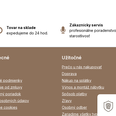
Zákaznícky servis
Tovar na sklade
profesionálne poradenstvo
expedujeme do 24 hod.
starostlivosť
ecné
Užitočné
Prečo u nás nakupovať
Doprava
é podmienky
Nákup na splátky
ie od zmluvy
Výnos a montáž nábytku
ný poriadok
Spôsob platby
osobných údajov
Zľavy
ie cookies
Osobný odber
Zariadime všetky typy interiéro