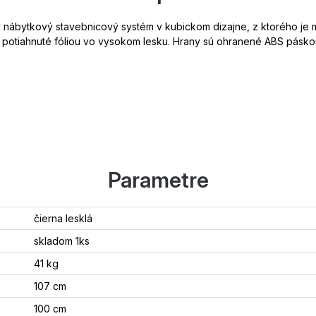
nábytkový stavebnicový systém v kubickom dizajne, z ktorého je
ú potiahnuté fóliou vo vysokom lesku. Hrany sú ohranené ABS pásko
Parametre
čierna lesklá
skladom 1ks
41 kg
107 cm
100 cm