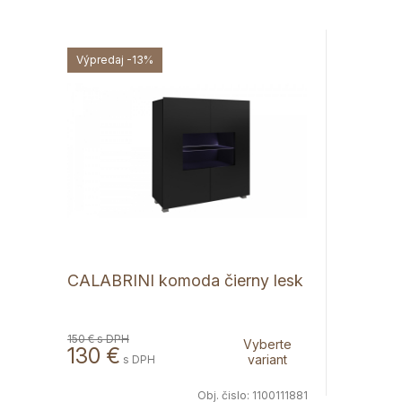
Výpredaj
-13%
CALABRINI komoda čierny lesk
150 €
s DPH
Vyberte
130 €
variant
s DPH
Obj. čislo:
1100111881