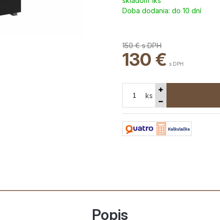
skladom 1ks
Doba dodania:
do 10 dní
150 €
s DPH
130
€
s DPH
ks
Popis