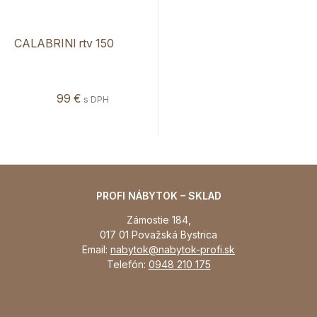
CALABRINI rtv 150
99 €
s DPH
PROFI NÁBYTOK – SKLAD
Zámostie 184,
017 01 Považská Bystrica
Email:
nabytok@nabytok-profi.sk
Telefón:
0948 210 175