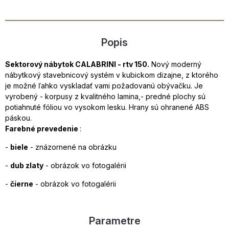
Popis
Sektorový nábytok CALABRINI - rtv 150.
Nový moderný
nábytkový stavebnicový systém v kubickom dizajne, z ktorého
je možné ľahko vyskladať vami požadovanú obývačku. Je
vyrobený - korpusy z kvalitného lamina,- predné plochy sú
potiahnuté fóliou vo vysokom lesku. Hrany sú ohranené ABS
páskou.
Farebné prevedenie
:
-
biele
- znázornené na obrázku
-
dub zlaty
- obrázok vo fotogalérii
-
čierne
- obrázok vo fotogalérii
Parametre