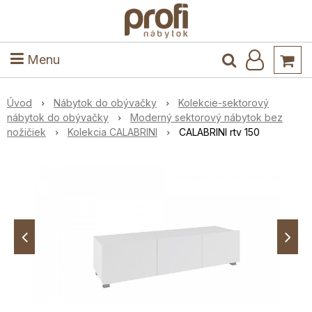
ele
Masív
Detské izby
Kuchyňa a jedáleň
Stoly a stoličky
Predsieň
Menu
Úvod
Nábytok do obývačky
Kolekcie-sektorový
nábytok do obývačky
Moderný sektorový nábytok bez
nožičiek
Kolekcia CALABRINI
CALABRINI rtv 150