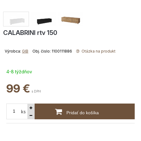
CALABRINI rtv 150
Výrobca:
GIB
Obj. čislo: 1100111886
Otázka na produkt
4-8 týždňov
99
€
s DPH
ks
Pridať do košíka