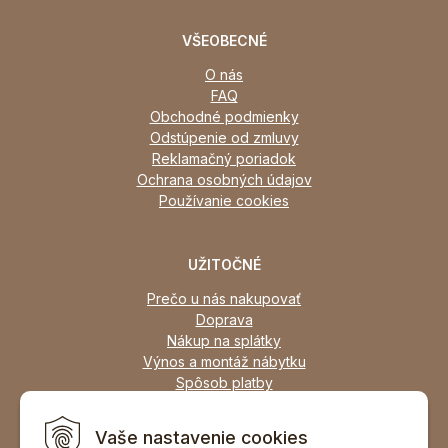
VŠEOBECNÉ
O nás
FAQ
Obchodné podmienky
Odstúpenie od zmluvy
Reklamačný poriadok
Ochrana osobných údajov
Používanie cookies
UŽITOČNÉ
Prečo u nás nakupovať
Doprava
Nákup na splátky
Výnos a montáž nábytku
Spôsob platby
Zľavy
Osobný odber
Vaše nastavenie cookies
Zariadime všetky typy interiérov