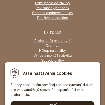
Odstúpenie od zmluvy
Reklamačný poriadok
Ochrana osobných údajov
Používanie cookies
UŽITOČNÉ
Prečo u nás nakupovať
Doprava
Nákup na splátky
Výnos a montáž nábytku
Spôsob platby
Zľavy
Osobný odber
Vaše nastavenie cookies
Zariadime všetky typy interiérov
Súbory cookie nám pomáhajú pri poskytovaní služieb
pre vás. Umožňujú spoznať a zapamätať si vaše
DOPORUČIŤ ZNÁMEMU
preferencie.
Prijať