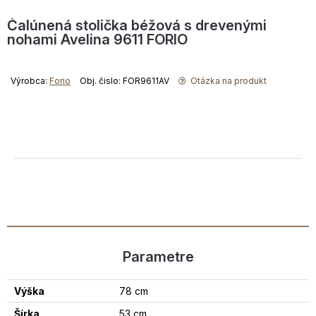
Čalúnená stolička béžová s drevenými
nohami Avelina 9611 FORIO
Výrobca:
Forio
Obj. čislo: FOR9611AV
Otázka na produkt
Parametre
Výška
78 cm
Šírka
53 cm