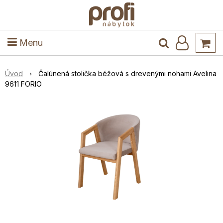
ele
Masív
Detské izby
Kuchyňa a jedáleň
Stoly a stoličky
Predsieň
Menu
Úvod
Čalúnená stolička béžová s drevenými nohami Avelina
9611 FORIO