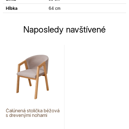
Hĺbka
64 cm
Naposledy navštívené
Čalúnená stolička béžová
s drevenými nohami
Avelina 9611 FORIO