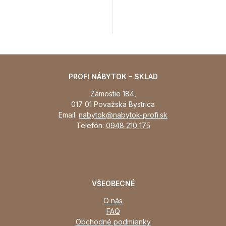
PROFI NÁBYTOK – SKLAD
Zámostie 184,
017 01 Považská Bystrica
Email:
nabytok@nabytok-profi.sk
Telefón:
0948 210 175
VŠEOBECNÉ
O nás
FAQ
Obchodné podmienky