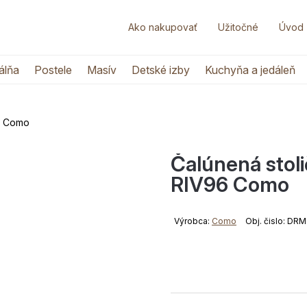
Ako nakupovať
Užitočné
Úvod
álňa
Postele
Masív
Detské izby
Kuchyňa a jedáleň
96 Como
Čalúnená stol
RIV96 Como
Výrobca:
Como
Obj. čislo: D