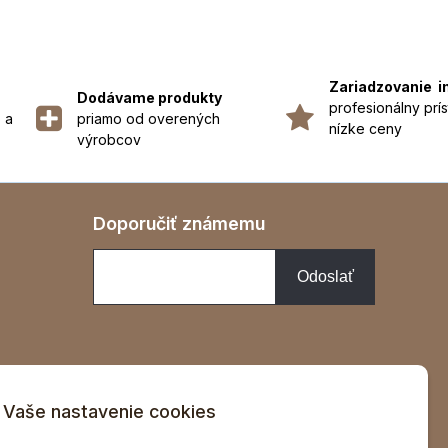
Zariadzovanie i
Dodávame produkty
profesionálny prís
 a
priamo od overených
nízke ceny
výrobcov
Doporučiť známemu
Vaše nastavenie cookies
v