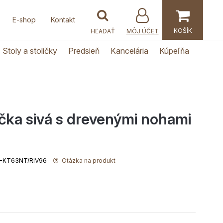
E-shop
Kontakt
MÔJ ÚČET
Stoly a stoličky
Predsieň
Kancelária
Kúpeľňa
ička sivá s drevenými nohami
RM-KT63NT/RIV96
Otázka na produkt