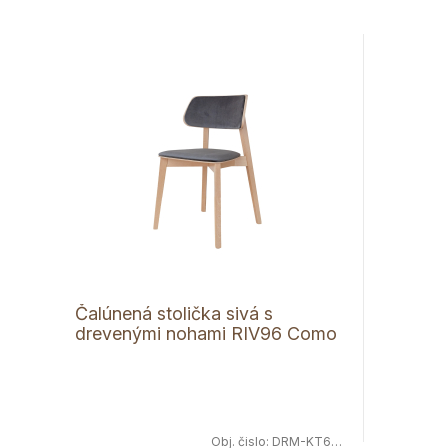
Čalúnená stolička sivá s
drevenými nohami RIV96 Como
Obj. čislo:
DRM-KT63NT/RIV96