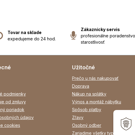
Zákaznícky servis
Tovar na sklade
profesionálne poradenstvo
expedujeme do 24 hod.
starostlivosť
ecné
Užitočné
Prečo u nás nakupovať
Doprava
é podmienky
Nákup na splátky
ie od zmluvy
Výnos a montáž nábytku
ný poriadok
Spôsob platby
osobných údajov
Zľavy
ie cookies
Osobný odber
Zariadime všetky typy interiéro