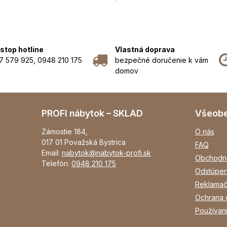
stop hotline
Vlastná doprava
7 579 925, 0948 210 175
bezpečné doručenie k vám
domov
PROFI nábytok – SKLAD
Všeob
Zámostie 184,
O nás
017 01 Považská Bystrica
FAQ
Email:
nabytok@nabytok-profi.sk
Obchodn
Telefón:
0948 210 175
Odstúpen
Reklamač
Ochrana 
Používan