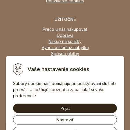
Používanie cookies
UŽITOČNÉ
Prečo u nás nakupovať
Doprava
Nákup na splátky
Výnos a montáž nábytku
Spôsob platby
Zľavy
Osobný odber
Vaše nastavenie cookies
Zariadime všetky typy interiérov
Súbory cookie nám pomáhajú pri poskytovaní služieb
pre vás. Umožňujú spoznať a zapamätať si vaše
DOPORUČIŤ ZNÁMEMU
preferencie.
Prijať
Nastaviť