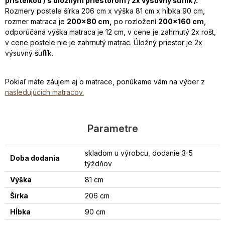
prístelkou / s úložným priestorom / 2x výsuvný šuflík /.
Rozmery postele šírka 206 cm x výška 81 cm x hĺbka 90 cm,
rozmer matraca je
200x80 cm,
po rozložení
200x160 cm
,
odporúčaná výška matraca je 12 cm, v cene je zahrnutý 2x rošt,
v cene postele nie je zahrnutý matrac. Úložný priestor je 2x
výsuvný šuflík.
Pokiaľ máte záujem aj o matrace, ponúkame vám na výber z
nasledujúcich matracov.
Parametre
skladom u výrobcu, dodanie 3-5
Doba dodania
týždňov
Výška
81 cm
Šírka
206 cm
Hĺbka
90 cm