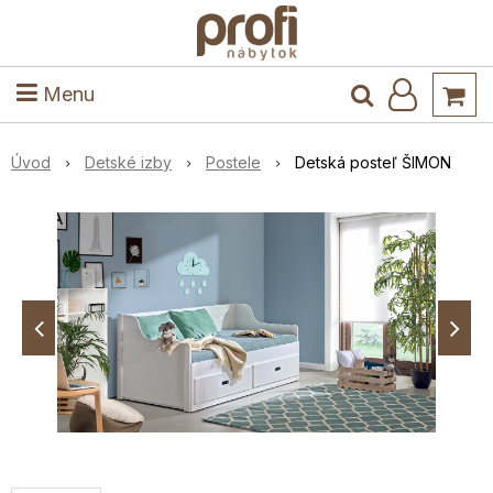
ele
Masív
Detské izby
Kuchyňa a jedáleň
Stoly a stoličky
Predsieň
Menu
Úvod
Detské izby
Postele
Detská posteľ ŠIMON