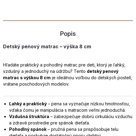
Popis
Detský penový matrac – výška 8 cm
Hľadáte praktický a pohodlný matrac pre deti, ktorý je ľahký,
vzdušný a jednoduchý na údržbu? Tento
detský penový
matrac s výškou 8 cm
je ideálnou voľbou do detských postelí,
vrátane poschodových modelov.
Ľahký a praktický
– pena sa vyznačuje nízkou hmotnosťou,
vďaka čomu je manipulácia s matracom veľmi jednoduchá.
Vzdušná štruktúra
– zabezpečuje dobrú cirkuláciu vzduchu
a zdravé prostredie pre spánok dieťaťa.
Pohodlný spánok
– pružná pena sa prispôsobuje telu
dieťaťa a poskytuje dostatočnú oporu chrbtici.