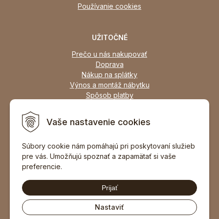
Používanie cookies
UŽITOČNÉ
Prečo u nás nakupovať
Doprava
Nákup na splátky
Výnos a montáž nábytku
Spôsob platby
Zľavy
Osobný odber
Vaše nastavenie cookies
Zariadime všetky typy interiérov
Súbory cookie nám pomáhajú pri poskytovaní služieb
pre vás. Umožňujú spoznať a zapamätať si vaše
DOPORUČIŤ ZNÁMEMU
preferencie.
Prijať
Nastaviť