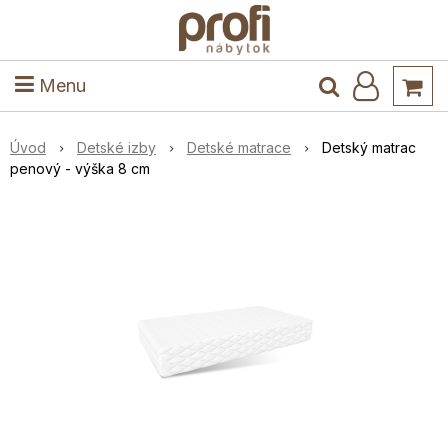
ele
Masív
Detské izby
Kuchyňa a jedáleň
Stoly a stoličky
Predsieň
Menu
Úvod
Detské izby
Detské matrace
Detský matrac
penový - výška 8 cm