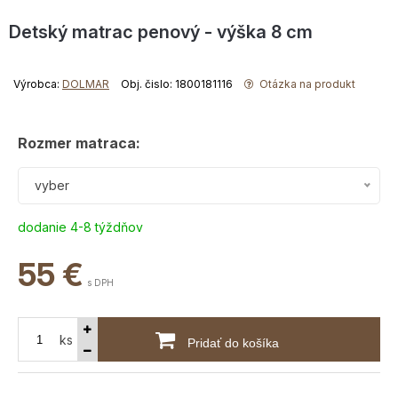
Detský matrac penový - výška 8 cm
Výrobca:
DOLMAR
Obj. čislo: 1800181116
Otázka na produkt
Rozmer matraca:
vyber
dodanie 4-8 týždňov
55
€
s DPH
ks
Pridať do košíka