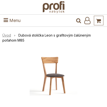
ele
Masív
Detské izby
Kuchyňa a jedáleň
Stoly a stoličky
Predsieň
Menu
Úvod
Dubová stolička Leon s grafitovým čalúneným
poťahom M85