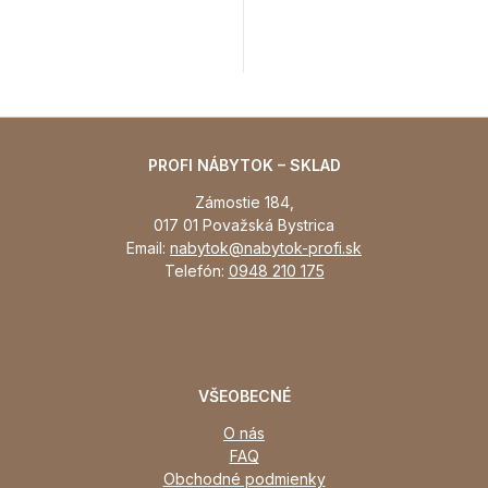
PROFI NÁBYTOK – SKLAD
Zámostie 184,
017 01 Považská Bystrica
Email:
nabytok@nabytok-profi.sk
Telefón:
0948 210 175
VŠEOBECNÉ
O nás
FAQ
Obchodné podmienky