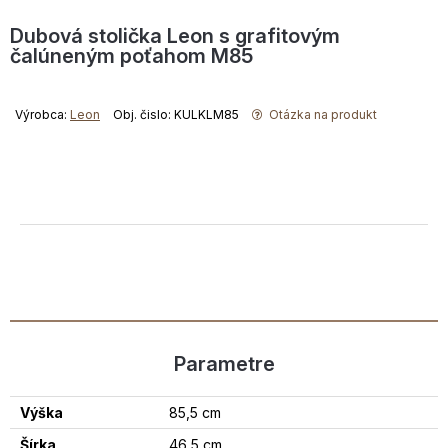
Dubová stolička Leon s grafitovým
čalúneným poťahom M85
Výrobca:
Leon
Obj. čislo: KULKLM85
Otázka na produkt
Parametre
Výška
85,5 cm
Šírka
46,5 cm