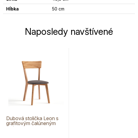
Hĺbka
50 cm
Naposledy navštívené
Dubová stolička Leon s
grafitovým čalúneným
poťahom M85