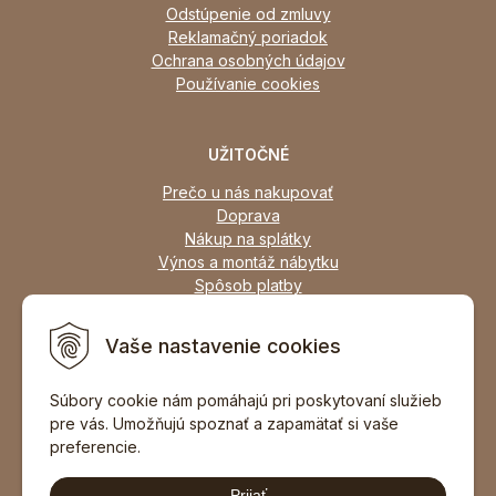
Odstúpenie od zmluvy
Reklamačný poriadok
Ochrana osobných údajov
Používanie cookies
UŽITOČNÉ
Prečo u nás nakupovať
Doprava
Nákup na splátky
Výnos a montáž nábytku
Spôsob platby
Zľavy
Osobný odber
Vaše nastavenie cookies
Zariadime všetky typy interiérov
Súbory cookie nám pomáhajú pri poskytovaní služieb
pre vás. Umožňujú spoznať a zapamätať si vaše
DOPORUČIŤ ZNÁMEMU
preferencie.
Prijať