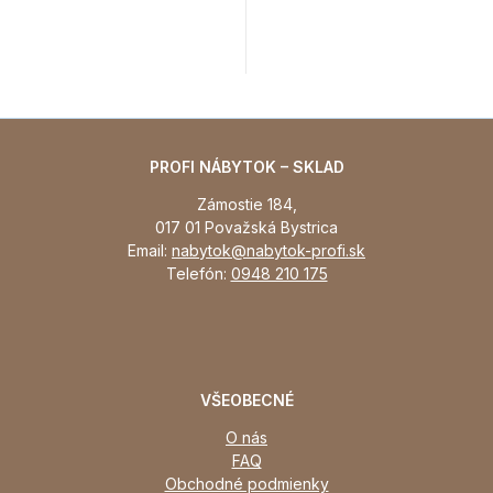
PROFI NÁBYTOK – SKLAD
Zámostie 184,
017 01 Považská Bystrica
Email:
nabytok@nabytok-profi.sk
Telefón:
0948 210 175
VŠEOBECNÉ
O nás
FAQ
Obchodné podmienky