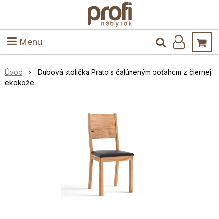
ele
Masív
Detské izby
Kuchyňa a jedáleň
Stoly a stoličky
Predsieň
Menu
Úvod
Dubová stolička Prato s čalúneným poťahom z čiernej
ekokože