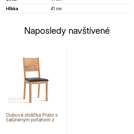
Hĺbka
41 cm
Naposledy navštívené
Dubová stolička Prato s
čalúneným poťahom z
čiernej ekokože