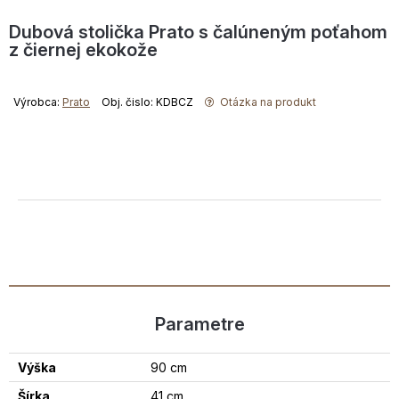
Dubová stolička Prato s čalúneným poťahom
z čiernej ekokože
Výrobca:
Prato
Obj. čislo: KDBCZ
Otázka na produkt
Parametre
Výška
90 cm
Šírka
41 cm