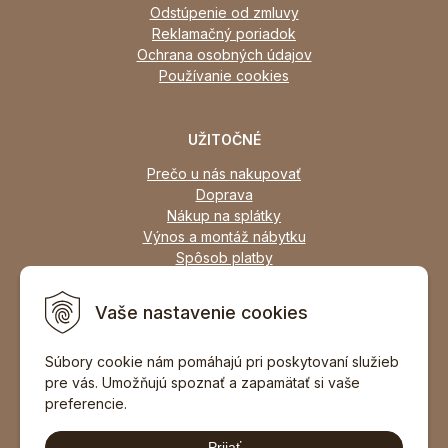
Odstúpenie od zmluvy
Reklamačný poriadok
Ochrana osobných údajov
Používanie cookies
UŽITOČNÉ
Prečo u nás nakupovať
Doprava
Nákup na splátky
Výnos a montáž nábytku
Spôsob platby
Zľavy
Osobný odber
Vaše nastavenie cookies
Zariadime všetky typy interiérov
Súbory cookie nám pomáhajú pri poskytovaní služieb
pre vás. Umožňujú spoznať a zapamätať si vaše
DOPORUČIŤ ZNÁMEMU
preferencie.
Prijať