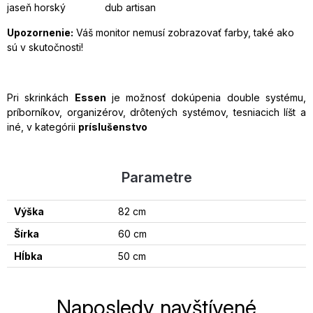
jaseň horský dub artisan
Upozornenie:
Váš monitor nemusí zobrazovať farby, také ako
sú v skutočnosti!
Pri skrinkách
Essen
je možnosť dokúpenia double systému,
príborníkov, organizérov, drôtených systémov, tesniacich líšt a
iné, v kategórii
príslušenstvo
Parametre
Výška
82 cm
Šírka
60 cm
Hĺbka
50 cm
Naposledy navštívené