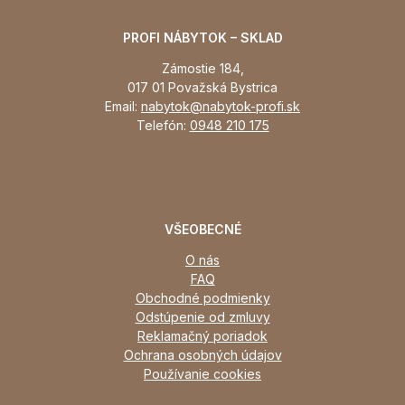
PROFI NÁBYTOK – SKLAD
Zámostie 184,
017 01 Považská Bystrica
Email:
nabytok@nabytok-profi.sk
Telefón:
0948 210 175
VŠEOBECNÉ
O nás
FAQ
Obchodné podmienky
Odstúpenie od zmluvy
Reklamačný poriadok
Ochrana osobných údajov
Používanie cookies