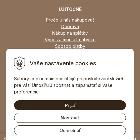
UŽITOČNÉ
Prečo u nás nakupovať
Doprava
Nákup na splátky
Výnos a montáž nábytku
Spôsob platby
Zľavy
Osobný odber
Vaše nastavenie cookies
Zariadime všetky typy interiérov
Súbory cookie nám pomáhajú pri poskytovaní služieb
pre vás. Umožňujú spoznať a zapamätať si vaše
DOPORUČIŤ ZNÁMEMU
preferencie.
Prijať
Nastaviť
Odmietnuť
© 2026 Nábytok Profi, Považská Bystrica - nábytok skladom •
tvorba eshopu