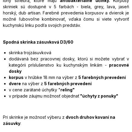
ióny striebra, ktoré majú
antibakteriálne účinky.
Korpusy
skriniek sú dostupné v 5 farbách - biela, grey, lava, jaseň
horský, dub artisan.
F
arebné prevedenia korpusov a dvierok
je
možné ľubovoľne kombinovať, vďaka čomu si viete vytvoriť
kuchynskú linku podľa svojich predstáv.
Spodná skrinka zásuvková D3/60
skrinka trojzásuvková
dodávaná bez pracovnej dosky, ktorú si možete vybrať v
kategórii
príslušenstvo ku kuchynským linkám -
pracovné
dosky
korpus
v hrúbke 18 mm na výber z
5 farebných prevedení
dvere
na výber z
5 farebných prevedení
v cene zarátané úchytky "
reling"
v prípade záujmu možnosť objednať
"úchyty z ponuky"
Pri skrinke je možnosť výberu z
dvoch druhov kovaní na
zásuvky
: