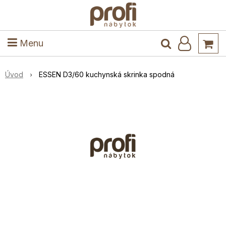
ele
Masív
Detské izby
Kuchyňa a jedáleň
Stoly a stoličky
Predsieň
Menu
Úvod
ESSEN D3/60 kuchynská skrinka spodná