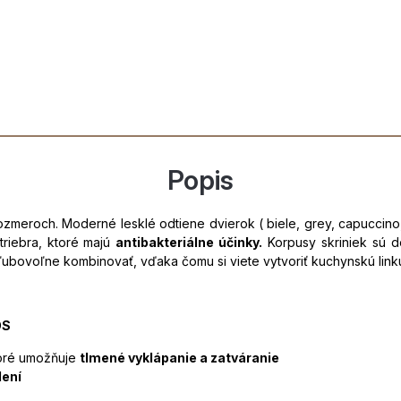
Popis
meroch. Moderné lesklé odtiene dvierok ( biele, grey, capuccino, gr
triebra, ktoré majú
antibakteriálne účinky.
Korpusy skriniek sú do
ubovoľne kombinovať, vďaka čomu si viete vytvoriť kuchynskú link
OS
oré umožňuje
tlmené vyklápanie a zatváranie
dení