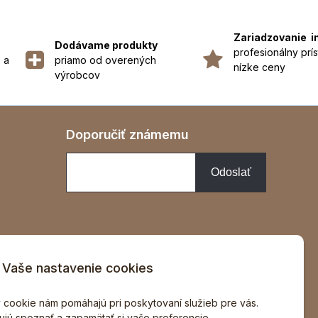
Zariadzovanie i
Dodávame produkty
profesionálny prís
 a
priamo od overených
nízke ceny
výrobcov
Doporučiť známemu
Vaše nastavenie cookies
v
 cookie nám pomáhajú pri poskytovaní služieb pre vás.
jú spoznať a zapamätať si vaše preferencie.