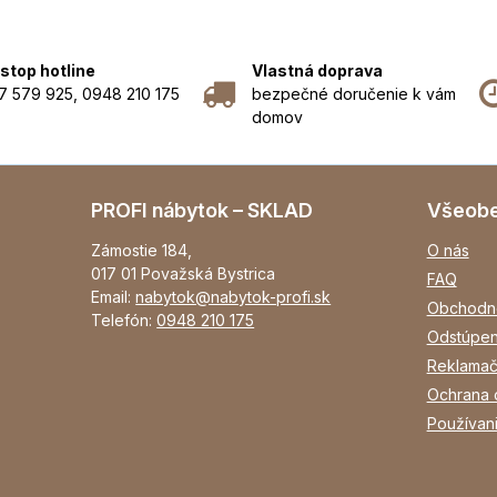
stop hotline
Vlastná doprava
7 579 925, 0948 210 175
bezpečné doručenie k vám
domov
PROFI nábytok – SKLAD
Všeob
Zámostie 184,
O nás
017 01 Považská Bystrica
FAQ
Email:
nabytok@nabytok-profi.sk
Obchodn
Telefón:
0948 210 175
Odstúpen
Reklamač
Ochrana 
Používan