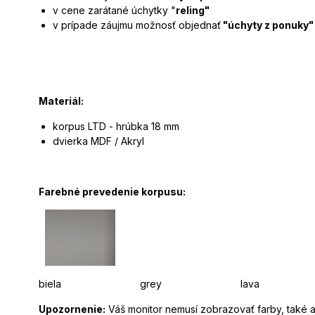
v cene zarátané úchytky "
reling"
v prípade záujmu možnosť objednať
"úchyty z ponuky"
Materiál:
korpus LTD - hrúbka 18 mm
dvierka MDF / Akryl
Farebné prevedenie korpusu:
biela grey lava jaseň ho
Upozornenie:
Váš monitor nemusí zobrazovať farby, také a