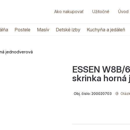
Ako nakupovať
Užitočné
Úvod
álňa
Postele
Masív
Detské izby
Kuchyňa a jedáleň
ná jednodverová
ESSEN W8B/6
skrinka horná
Obj. čislo: 200020703
Otázk