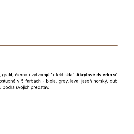
afit, čierna ) vytvárajú "efekt skla".
Akrylové dvierka
sú
stupné v 5 farbách - biela, grey, lava, jaseň horský, dub
u podľa svojich predstáv.