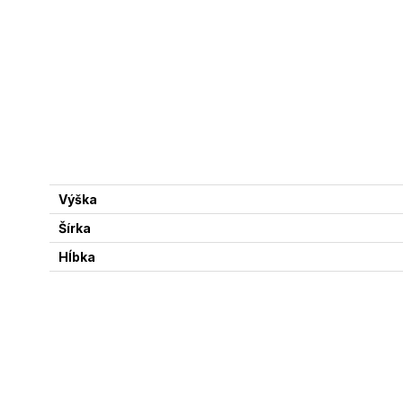
Výška
Šírka
Hĺbka