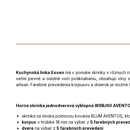
Kuchynská linka Essen
má v ponuke skrinky v rôznych roz
veľmi pevné a odolné voči poškriabaniu, obsahujú ióny s
artisan.
F
arebné prevedenia korpusov a dvierok
je možné ľ
Horná skrinka jednodverová výklopná
W8B/60 AVENT
skrinka sa otvára pomocou kovania BLUM AVENTOS,
kt
korpus
v hrúbke 18 mm na výber z
5 farebných preve
dvere
na výber z
5 farebných prevedení