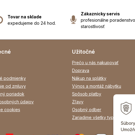
Zákaznícky servis
Tovar na sklade
profesionálne poradenstvo
expedujeme do 24 hod.
starostlivosť
ecné
Užitočné
Prečo u nás nakupovať
Doprava
é podmienky
Nákup na splátky
ie od zmluvy
Výnos a montáž nábytku
ný poriadok
Spôsob platby
osobných údajov
Zľavy
ie cookies
Osobný odber
Zariadime všetky typy interiéro
Súbory
Umožňu