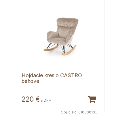
Hojdacie kreslo CASTRO
béžové
220 €
s DPH
Obj. čislo:
0100001029