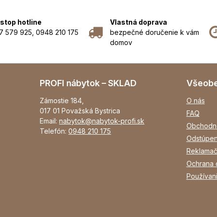
stop hotline
Vlastná doprava
7 579 925, 0948 210 175
bezpečné doručenie k vám
domov
PROFI nábytok – SKLAD
Všeob
Zámostie 184,
O nás
017 01 Považská Bystrica
FAQ
Email:
nabytok@nabytok-profi.sk
Obchodn
Telefón:
0948 210 175
Odstúpen
Reklamač
Ochrana 
Používan