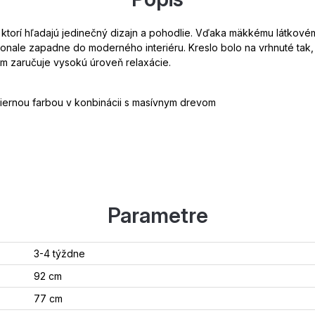
, ktorí hľadajú jedinečný dizajn a pohodlie. Vďaka mäkkému látkov
nale zapadne do moderného interiéru. Kreslo bolo na vrhnuté tak,
m zaručuje vysokú úroveň relaxácie.
iernou farbou v konbinácii s masívnym drevom
Parametre
3-4 týždne
92 cm
77 cm