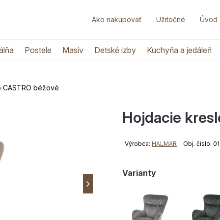
Ako nakupovať
Užitočné
Úvod
álňa
Postele
Masív
Detské izby
Kuchyňa a jedáleň
lo CASTRO béžové
Hojdacie kre
Výrobca:
HALMAR
Obj. čislo: 
Varianty