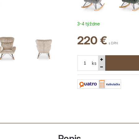
3-4 týždne
220
€
s DPH
ks
Popis