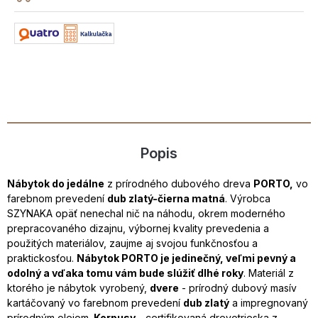
Popis
Nábytok do jedálne
z prírodného dubového dreva
PORTO
,
vo
farebnom prevedení
dub zlatý-čierna matná
. Výrobca
SZYNAKA opäť nenechal nič na náhodu, okrem moderného
prepracovaného dizajnu, výbornej kvality prevedenia a
použitých materiálov, zaujme aj svojou funkčnosťou a
praktickosťou.
Nábytok PORTO je jedinečný, veľmi pevný a
odolný a vďaka tomu vám bude slúžiť dlhé roky
. Materiál z
ktorého je nábytok vyrobený,
dvere
- prírodný dubový masív
kartáčovaný vo farebnom prevedení
dub zlatý
a impregnovaný
prírodným olejom.
Korpusy
- certifikovaná drevotrieska z