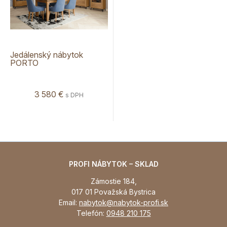
Jedálenský nábytok
PORTO
3 580 €
s DPH
PROFI NÁBYTOK – SKLAD
Zámostie 184,
017 01 Považská Bystrica
Email:
nabytok@nabytok-profi.sk
Telefón:
0948 210 175