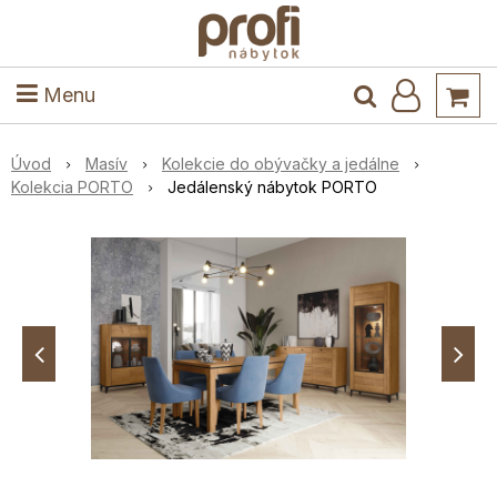
ele
Masív
Detské izby
Kuchyňa a jedáleň
Stoly a stoličky
Predsieň
Menu
Úvod
Masív
Kolekcie do obývačky a jedálne
Kolekcia PORTO
Jedálenský nábytok PORTO