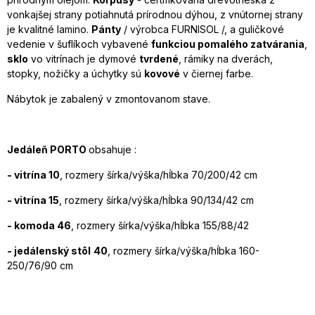
vonkajšej strany potiahnutá prírodnou dýhou, z vnútornej strany
je kvalitné lamino.
Pánty
/ výrobca FURNISOL /, a guličkové
vedenie v šuflíkoch vybavené
funkciou pomalého zatvárania
,
sklo
vo vitrínach je dymové
tvrdené
, rámiky na dverách,
stopky, nožičky a úchytky sú
kovové
v čiernej farbe.
Nábytok je zabalený v zmontovanom stave.
Jedáleň PORTO
obsahuje :
- vitrína 10
, rozmery šírka/výška/hĺbka 70/200/42 cm
- vitrína 15
, rozmery šírka/výška/hĺbka 90/134/42 cm
- komoda 46
, rozmery šírka/výška/hĺbka 155/88/42
- jedálenský stôl
40
, rozmery šírka/výška/hĺbka 160-
250/76/90 cm