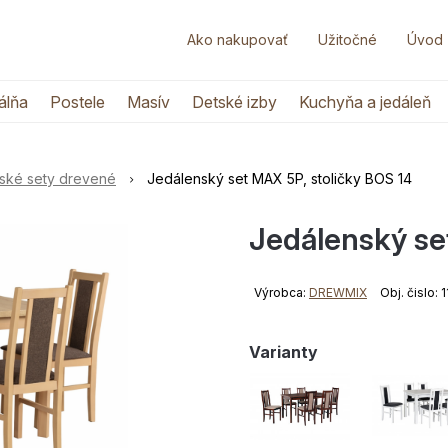
Ako nakupovať
Užitočné
Úvod
álňa
Postele
Masív
Detské izby
Kuchyňa a jedáleň
ské sety drevené
Jedálenský set MAX 5P, stoličky BOS 14
Jedálenský se
Výrobca:
DREWMIX
Obj. čislo:
Varianty