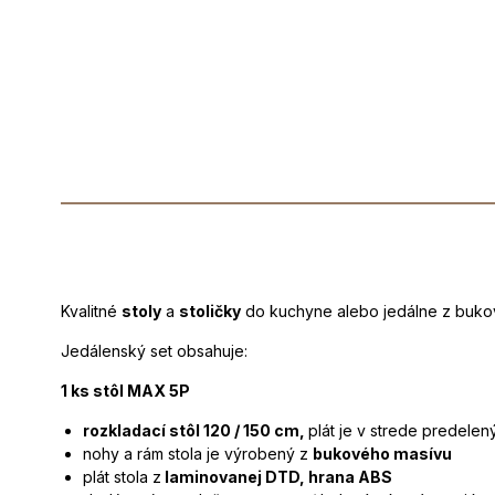
Kvalitné
stoly
a
stoličky
do kuchyne alebo jedálne z bukov
Jedálenský set obsahuje:
1 ks stôl MAX 5P
rozkladací stôl 120 / 150 cm,
plát je v strede predele
nohy a rám stola je výrobený z
bukového masívu
plát stola z
laminovanej DTD, hrana ABS