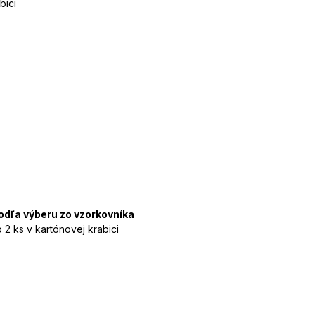
bici
odľa výberu zo vzorkovníka
 2 ks v kartónovej krabici