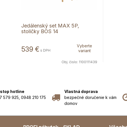
Jedálenský set MAX 5P,
stoličky BOS 14
Vyberte
539 €
s DPH
variant
Obj. čislo:
1100111439
stop hotline
Vlastná doprava
7 579 925, 0948 210 175
bezpečné doručenie k vám
domov