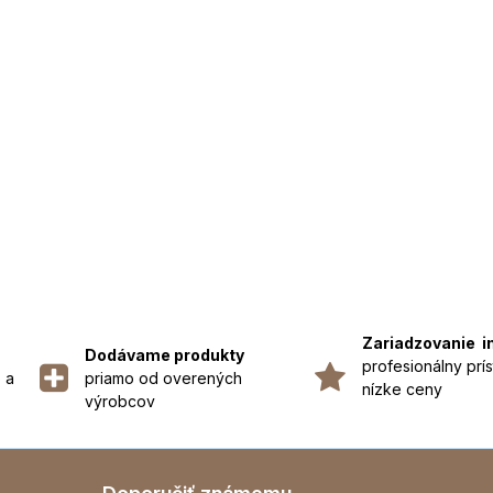
Zariadzovanie i
Dodávame produkty
profesionálny prís
 a
priamo od overených
nízke ceny
výrobcov