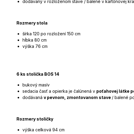
dodávaný v rozloženom stave / balené v kartónovej kra
Rozmery stola
šírka 120 po rozložení 150 cm
hĺbka 80 cm
výška 76 cm
6 ks stolička BOS 14
bukový masív
sedacia časť a opierka je čalúnená v
poťahovej látke p
dodávaná
v pevnom, zmontovanom stave
/ balené po
Rozmery stoličky
výška celková 94 cm