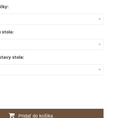
čky:
 stola:
tavy stola:
Pridať do košíka