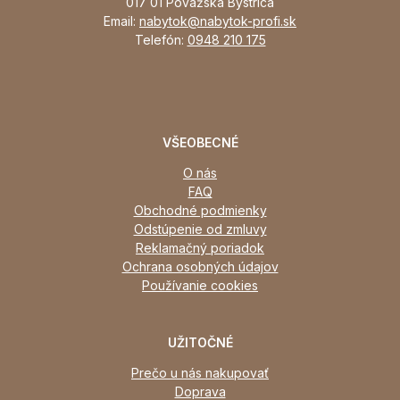
017 01 Považská Bystrica
Email:
nabytok@nabytok-profi.sk
Telefón:
0948 210 175
VŠEOBECNÉ
O nás
FAQ
Obchodné podmienky
Odstúpenie od zmluvy
Reklamačný poriadok
Ochrana osobných údajov
Používanie cookies
UŽITOČNÉ
Prečo u nás nakupovať
Doprava