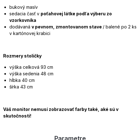
bukový masív
sedacia časť v
poťahovej látke podľa výberu zo
vzorkovníka
dodávaná
v pevnom, zmontovanom stave
/ balené po 2 ks
v kartónovej krabici
Rozmery stoličky
výška celková 93 cm
výška sedenia 48 cm
hĺbka 40 cm
šírka 43 cm
Váš monitor nemusí zobrazovať farby také, aké sú v
skutočnosti!
Parametre