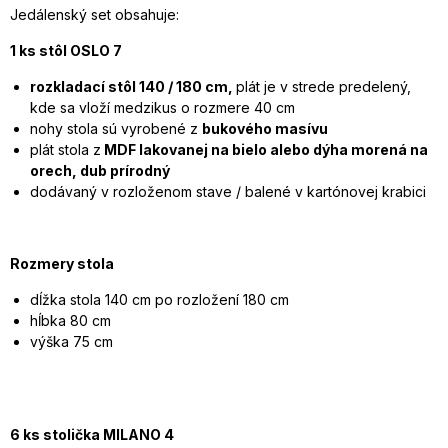
Jedálenský set obsahuje:
1 ks stôl OSLO 7
rozkladací stôl 140 / 180 cm,
plát je v strede predelený,
kde sa vloží medzikus o rozmere 40 cm
nohy stola sú vyrobené z
bukového masívu
plát stola z
MDF lakovanej na bielo alebo dýha morená na
orech, dub prírodný
dodávaný v rozloženom stave / balené v kartónovej krabici
Rozmery stola
dĺžka stola 140 cm po rozložení 180 cm
hĺbka 80 cm
výška 75 cm
6 ks stolička MILANO 4