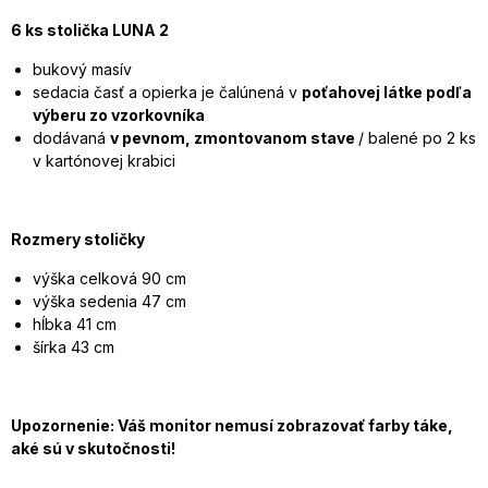
6 ks stolička LUNA 2
bukový masív
sedacia časť a opierka je čalúnená v
poťahovej látke podľa
výberu zo vzorkovníka
dodávaná
v pevnom, zmontovanom stave
/ balené po 2 ks
v kartónovej krabici
Rozmery stoličky
výška celková 90 cm
výška sedenia 47 cm
hĺbka 41 cm
šírka 43 cm
Upozornenie: Váš monitor nemusí zobrazovať farby táke,
aké sú v skutočnosti!