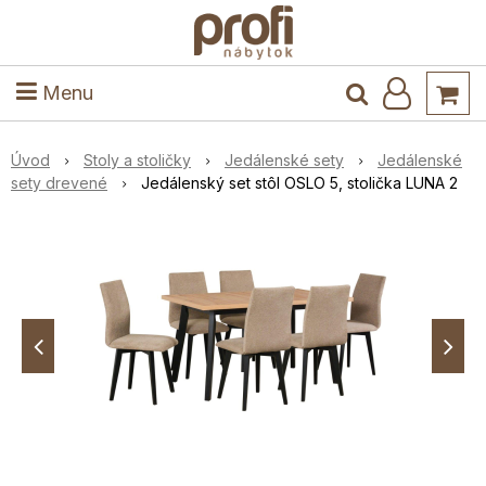
ele
Masív
Detské izby
Kuchyňa a jedáleň
Stoly a stoličky
Predsieň
Menu
Úvod
Stoly a stoličky
Jedálenské sety
Jedálenské
sety drevené
Jedálenský set stôl OSLO 5, stolička LUNA 2