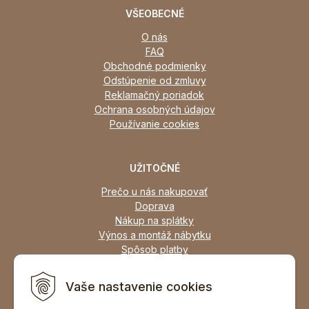
VŠEOBECNÉ
O nás
FAQ
Obchodné podmienky
Odstúpenie od zmluvy
Reklamačný poriadok
Ochrana osobných údajov
Používanie cookies
UŽITOČNÉ
Prečo u nás nakupovať
Doprava
Nákup na splátky
Výnos a montáž nábytku
Spôsob platby
Zľavy
Osobný odber
Vaše nastavenie cookies
Zariadime všetky typy interiérov