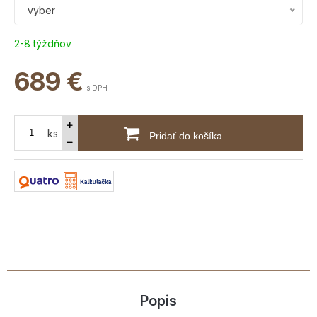
vyber
2-8 týždňov
689
€
s DPH
ks
Pridať do košíka
Popis