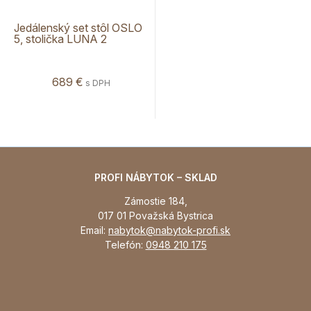
Jedálenský set stôl OSLO
5, stolička LUNA 2
689 €
s DPH
PROFI NÁBYTOK – SKLAD
Zámostie 184,
017 01 Považská Bystrica
Email:
nabytok@nabytok-profi.sk
Telefón:
0948 210 175