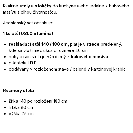
Kvalitné
stoly
a
stoličky
do kuchyne alebo jedálne z bukového
masívu s dlhou životnosťou.
Jedálenský set obsahuje:
1 ks stôl OSLO 5 laminát
rozkladací stôl 140 / 180 cm,
plát je v strede predelený,
kde sa vloží medzikus o rozmere 40 cm
nohy a rám stola je výrobený z
bukového masívu
plát stola
LDT
dodávaný v rozloženom stave / balené v kartónovej krabici
Rozmery stola
šírka 140 po rozložení 180 cm
hĺbka 80 cm
výška 75 cm