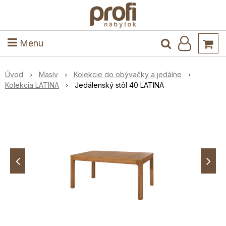
ele
Masív
Detské izby
Kuchyňa a jedáleň
Stoly a stoličky
Predsieň
Menu
Úvod
Masív
Kolekcie do obývačky a jedálne
Kolekcia LATINA
Jedálenský stôl 40 LATINA