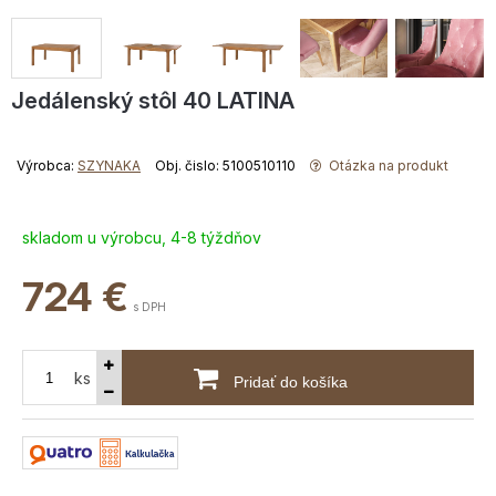
Jedálenský stôl 40 LATINA
Výrobca:
SZYNAKA
Obj. čislo: 5100510110
Otázka na produkt
skladom u výrobcu, 4-8 týždňov
724
€
s DPH
ks
Pridať do košíka