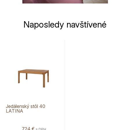
Naposledy navštívené
Jedálenský stôl 40
LATINA
724 €
s DPH