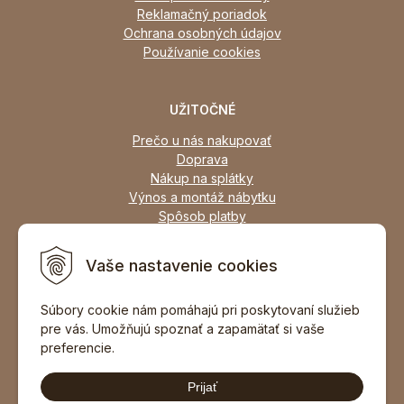
Reklamačný poriadok
Ochrana osobných údajov
Používanie cookies
UŽITOČNÉ
Prečo u nás nakupovať
Doprava
Nákup na splátky
Výnos a montáž nábytku
Spôsob platby
Zľavy
Osobný odber
Vaše nastavenie cookies
Zariadime všetky typy interiérov
Súbory cookie nám pomáhajú pri poskytovaní služieb
pre vás. Umožňujú spoznať a zapamätať si vaše
DOPORUČIŤ ZNÁMEMU
preferencie.
Prijať