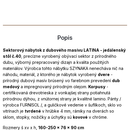
Popis
Sektorový nábytok z dubového masívu LATINA - jedálenský
stôl č.40
, precízne vyrobený obývací sektor z prírodného
dubu, výborný prepracovaný dizajn a kvalita použitých
materiálov. Výrobca tohto nábytku SZYNAKA nenecháva nič na
náhodu, materiál, z ktorého je nábytok vyrobený
dvere
-
prírodný dubový masív brúsený vo farebnom prevedení
dub
medový
a impregnovaný prírodným olejom.
Korpusy
-
certifikovaná drevotrieska z vonkajšej strany potiahnutá
prírodnou dýhou, z vnútornej strany je kvalitné lamino. Pánty /
výrobca FURNISOL /, a guličkové vedenie v šuflíkoch, sklo vo
vitrínach je
tvrdené
v hrúbke 4 mm, rámiky na dverách so
sklom, stopky, nožičky a úchytky sú
kovové
v chróme.
Rozmery š xv x h,
160-250 x 76 x 90 cm