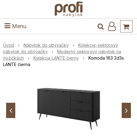
ele
Masív
Detské izby
Kuchyňa a jedáleň
Stoly a stoličky
Predsieň
Menu
Úvod
Nábytok do obývačky
Kolekcie-sektorový
nábytok do obývačky
Moderný sektorový nábytok na
nožičkách
Kolekcia LANTE čierny
Komoda 163 2d3s
LANTE čierna