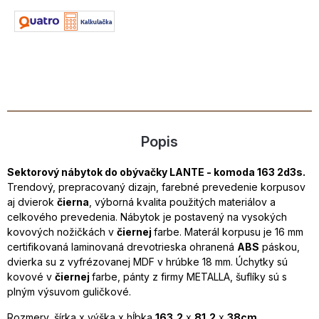
Popis
Sektorový nábytok do obývačky LANTE - komoda 163 2d3s.
Trendový, prepracovaný dizajn, farebné prevedenie korpusov
aj dvierok
čierna
, výborná kvalita použitých materiálov a
celkového prevedenia. Nábytok je postavený na vysokých
kovových nožičkách v
čiernej
farbe. Materál korpusu je 16 mm
certifikovaná laminovaná drevotrieska ohranená
ABS
páskou,
dvierka su z vyfrézovanej MDF v hrúbke 18 mm. Úchytky sú
kovové v
čiernej
farbe, pánty z firmy METALLA, šuflíky sú s
plným výsuvom guličkové.
Rozmery, šírka x výška x hĺbka
163,2
x
81,2
x
38cm