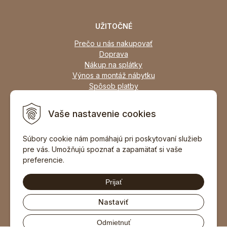
UŽITOČNÉ
Prečo u nás nakupovať
Doprava
Nákup na splátky
Výnos a montáž nábytku
Spôsob platby
Zľavy
Osobný odber
Vaše nastavenie cookies
Zariadime všetky typy interiérov
Súbory cookie nám pomáhajú pri poskytovaní služieb
pre vás. Umožňujú spoznať a zapamätať si vaše
DOPORUČIŤ ZNÁMEMU
preferencie.
Prijať
Nastaviť
Odmietnuť