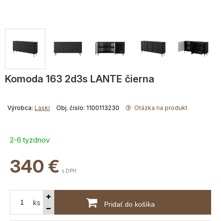
Komoda 163 2d3s LANTE čierna
Výrobca:
Laski
Obj. čislo: 1100113230
Otázka na produkt
2-6 tyzdnov
340
€
s DPH
ks
Pridať do košíka