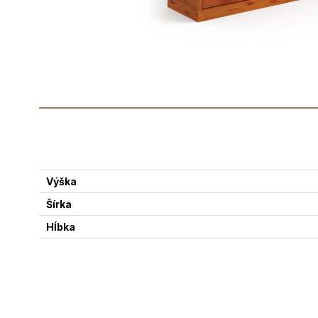
Výška
Šírka
Hĺbka