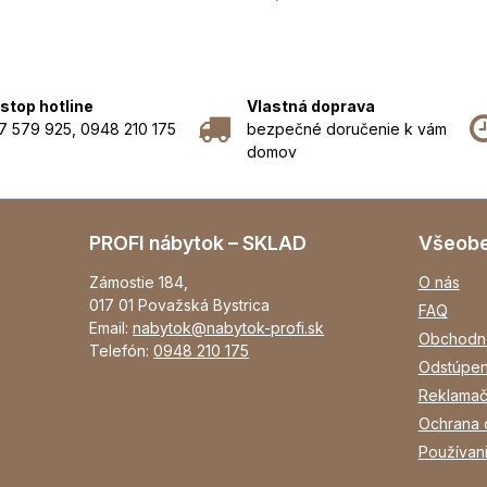
stop hotline
Vlastná doprava
7 579 925, 0948 210 175
bezpečné doručenie k vám
domov
PROFI nábytok – SKLAD
Všeob
Zámostie 184,
O nás
017 01 Považská Bystrica
FAQ
Email:
nabytok@nabytok-profi.sk
Obchodn
Telefón:
0948 210 175
Odstúpen
Reklamač
Ochrana 
Používan