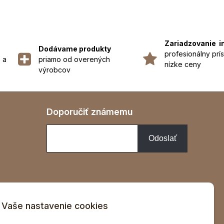
Zariadzovanie i
Dodávame produkty
profesionálny prís
 a
priamo od overených
nízke ceny
výrobcov
Doporučiť známemu
Vaše nastavenie cookies
v