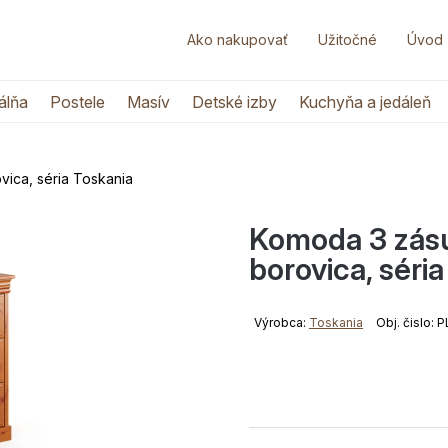
Ako nakupovať
Užitočné
Úvod
álňa
Postele
Masív
Detské izby
Kuchyňa a jedáleň
ica, séria Toskania
Komoda 3 zásu
borovica, séri
Výrobca:
Toskania
Obj. čislo: 