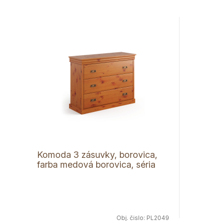
Komoda 3 zásuvky, borovica,
farba medová borovica, séria
Toskania
Obj. čislo:
PL2049