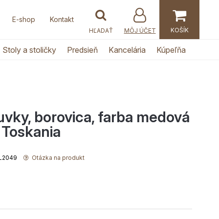
E-shop
Kontakt
MÔJ ÚČET
Stoly a stoličky
Predsieň
Kancelária
Kúpeľňa
vky, borovica, farba medová
a Toskania
PL2049
Otázka na produkt