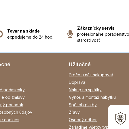
Zákaznícky servis
Tovar na sklade
profesionálne poradenstvo
expedujeme do 24 hod.
starostlivosť
ecné
Užitočné
Prečo u nás nakupovať
Doprava
é podmienky
Nákup na splátky
ie od zmluvy
Výnos a montáž nábytku
ný poriadok
Spôsob platby
osobných údajov
Zľavy
ie cookies
Osobný odber
Zariadime všetky typy interiéro