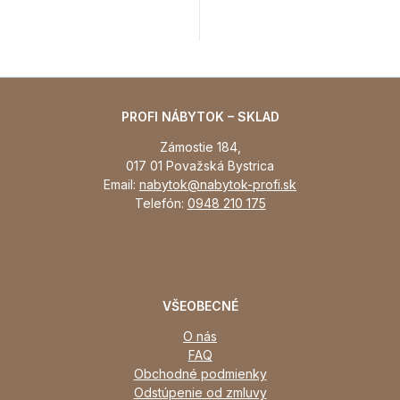
PROFI NÁBYTOK – SKLAD
Zámostie 184,
017 01 Považská Bystrica
Email:
nabytok@nabytok-profi.sk
Telefón:
0948 210 175
VŠEOBECNÉ
O nás
FAQ
Obchodné podmienky
Odstúpenie od zmluvy