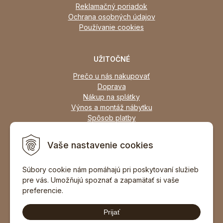
Reklamačný poriadok
Ochrana osobných údajov
Používanie cookies
UŽITOČNÉ
Prečo u nás nakupovať
Doprava
Nákup na splátky
Výnos a montáž nábytku
Spôsob platby
Zľavy
Osobný odber
Vaše nastavenie cookies
Zariadime všetky typy interiérov
Súbory cookie nám pomáhajú pri poskytovaní služieb
pre vás. Umožňujú spoznať a zapamätať si vaše
DOPORUČIŤ ZNÁMEMU
preferencie.
Prijať