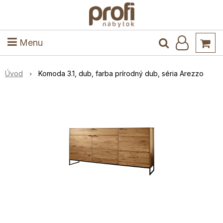
ele
Masív
Detské izby
Kuchyňa a jedáleň
Stoly a stoličky
Predsieň
Menu
Úvod
Komoda 3.1, dub, farba prírodný dub, séria Arezzo