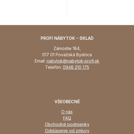
PROFI NÁBYTOK – SKLAD
Zámostie 184,
017 01 Považská Bystrica
Email:
nabytok@nabytok-profi.sk
Telefón:
0948 210 175
VŠEOBECNÉ
O nás
FAQ
Obchodné podmienky
Odstúpenie od zmluvy