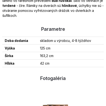
lamino vo farebnom prevedení
dub rustikal
. Sklo vo vitrínach je
tvrdené
- číre. Rámiky na dverách sú
hliníkové
, úchytky nie sú -
otváranie pomocou vyfrézovaných drážok vo dvierkách a
šuflíkoch.
Parametre
Doba dodania
skladom u výrobcu, 4-8 týždňov
Výška
125 cm
Šírka
163,2 cm
Hĺbka
42 cm
Fotogaléria