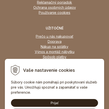
Reklamačný poriadok
Ochrana osobných údajov
Používanie cookies
UŽITOČNÉ
Prečo u nás nakupovať
Doprava
Nákup na splátky
Výnos a montáž nábytku
Spôsob platby
Zľavy
Osobný odber
Vaše nastavenie cookies
Zariadime všetky typy interiérov
Súbory cookie nám pomáhajú pri poskytovaní služieb
pre vás. Umožňujú spoznať a zapamätať si vaše
DOPORUČIŤ ZNÁMEMU
preferencie.
Prijať