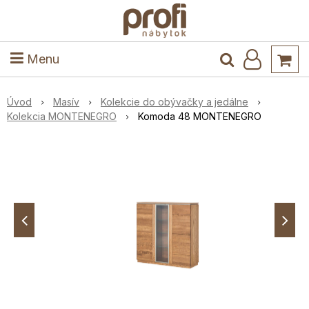
ele
Masív
Detské izby
Kuchyňa a jedáleň
Stoly a stoličky
Predsieň
Menu
Úvod
Masív
Kolekcie do obývačky a jedálne
Kolekcia MONTENEGRO
Komoda 48 MONTENEGRO