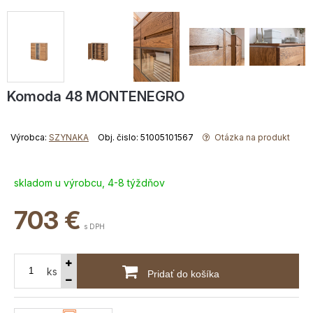
Komoda 48 MONTENEGRO
Výrobca:
SZYNAKA
Obj. čislo: 51005101567
Otázka na produkt
skladom u výrobcu, 4-8 týždňov
703
€
s DPH
ks
Pridať do košíka