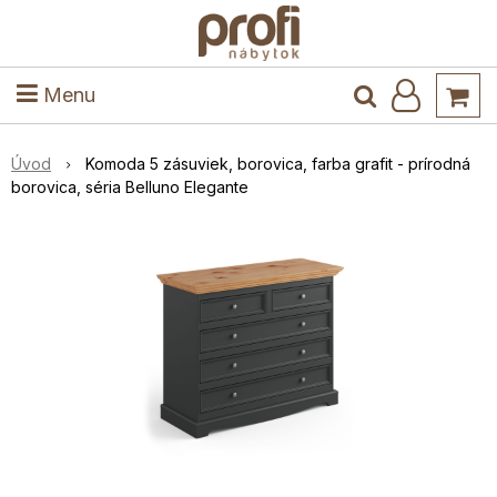
ele
Masív
Detské izby
Kuchyňa a jedáleň
Stoly a stoličky
Predsieň
Menu
Úvod
Komoda 5 zásuviek, borovica, farba grafit - prírodná
borovica, séria Belluno Elegante