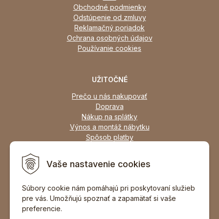
Obchodné podmienky
Odstúpenie od zmluvy
Reklamačný poriadok
Ochrana osobných údajov
Používanie cookies
UŽITOČNÉ
Prečo u nás nakupovať
Doprava
Nákup na splátky
Výnos a montáž nábytku
Spôsob platby
Zľavy
Osobný odber
Vaše nastavenie cookies
Zariadime všetky typy interiérov
Súbory cookie nám pomáhajú pri poskytovaní služieb
pre vás. Umožňujú spoznať a zapamätať si vaše
DOPORUČIŤ ZNÁMEMU
preferencie.