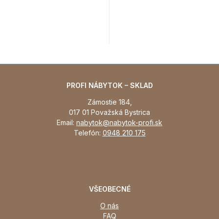
Belluno Elegante
PROFI NÁBYTOK – SKLAD
Zámostie 184,
017 01 Považská Bystrica
Email:
nabytok@nabytok-profi.sk
Telefón:
0948 210 175
VŠEOBECNÉ
O nás
FAQ