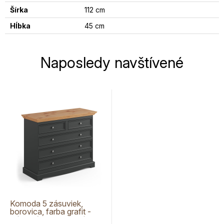
Šírka
112 cm
Hĺbka
45 cm
Naposledy navštívené
Komoda 5 zásuviek,
borovica, farba grafit -
prírodná borovica, séria