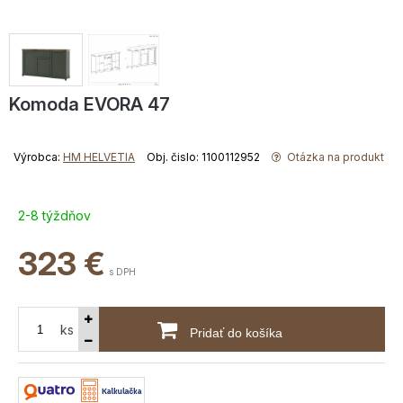
Komoda EVORA 47
Výrobca:
HM HELVETIA
Obj. čislo: 1100112952
Otázka na produkt
2-8 týždňov
323
€
s DPH
ks
Pridať do košíka