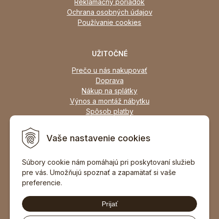
Reklamačný poriadok
Ochrana osobných údajov
Používanie cookies
UŽITOČNÉ
Prečo u nás nakupovať
Doprava
Nákup na splátky
Výnos a montáž nábytku
Spôsob platby
Zľavy
Osobný odber
Vaše nastavenie cookies
Zariadime všetky typy interiérov
Súbory cookie nám pomáhajú pri poskytovaní služieb
pre vás. Umožňujú spoznať a zapamätať si vaše
DOPORUČIŤ ZNÁMEMU
preferencie.
Prijať