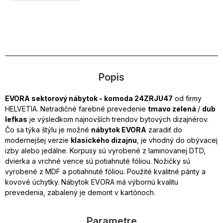
Popis
EVORA sektorový nábytok - komoda 24ZRJU47
od firmy
HELVETIA. Netradičné farebné prevedenie
tmavo zelená
/
dub
lefkas
je výsledkom najnovších trendov bytových dizajnérov.
Čo sa týka štýlu je možné
nábytok EVORA
zaradiť do
modernejšej verzie
klasického dizajnu
, je vhodný do obývacej
izby alebo jedálne. Korpusy sú vyrobené z laminovanej DTD,
dvierka a vrchné vence sú potiahnuté fóliou. Nožičky sú
vyrobené z MDF a potiahnuté fóliou. Použité kvalitné pánty a
kovové úchytky. Nábytok EVORA má výbornú kvalitu
prevedenia, zabalený je demont v kartónoch.
Parametre