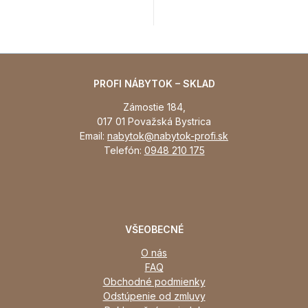
PROFI NÁBYTOK – SKLAD
Zámostie 184,
017 01 Považská Bystrica
Email:
nabytok@nabytok-profi.sk
Telefón:
0948 210 175
VŠEOBECNÉ
O nás
FAQ
Obchodné podmienky
Odstúpenie od zmluvy