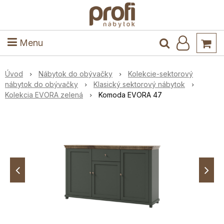
ele
Masív
Detské izby
Kuchyňa a jedáleň
Stoly a stoličky
Predsieň
Menu
Úvod
Nábytok do obývačky
Kolekcie-sektorový
nábytok do obývačky
Klasický sektorový nábytok
Kolekcia EVORA zelená
Komoda EVORA 47