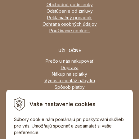
Obchodné podmienky
Odstúpenie od zmluvy
Reklamačný poriadok
Ochrana osobných údajov
Používanie cookies
UŽITOČNÉ
Prečo u nás nakupovať
Doprava
Nákup na splátky
Výnos a montáž nábytku
Spôsob platby
Zľavy
Osobný odber
Vaše nastavenie cookies
Zariadime všetky typy interiérov
Súbory cookie nám pomáhajú pri poskytovaní služieb
pre vás. Umožňujú spoznať a zapamätať si vaše
DOPORUČIŤ ZNÁMEMU
preferencie.