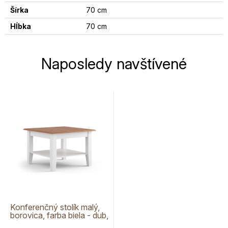
Šírka
70 cm
Hĺbka
70 cm
Naposledy navštívené
Konferenčný stolík malý,
borovica, farba biela - dub,
séria Belluno Elegante