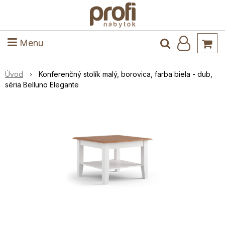
ele
Masív
Detské izby
Kuchyňa a jedáleň
Stoly a stoličky
Predsieň
Menu
Úvod
Konferenčný stolík malý, borovica, farba biela - dub,
séria Belluno Elegante