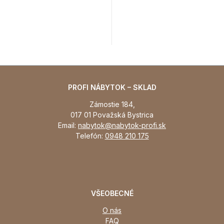
PROFI NÁBYTOK – SKLAD
Zámostie 184,
017 01 Považská Bystrica
Email:
nabytok@nabytok-profi.sk
Telefón:
0948 210 175
VŠEOBECNÉ
O nás
FAQ