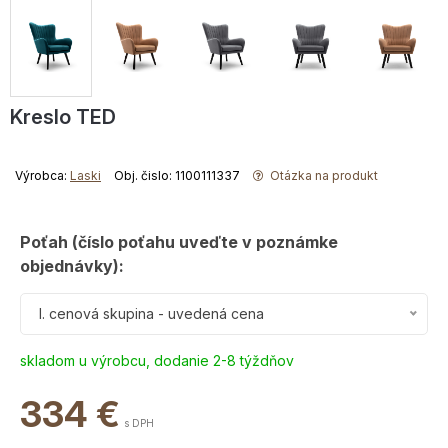
Kreslo TED
Výrobca:
Laski
Obj. čislo: 1100111337
Otázka na produkt
Poťah (číslo poťahu uveďte v poznámke
objednávky):
I. cenová skupina - uvedená cena
skladom u výrobcu, dodanie 2-8 týždňov
334
€
s DPH