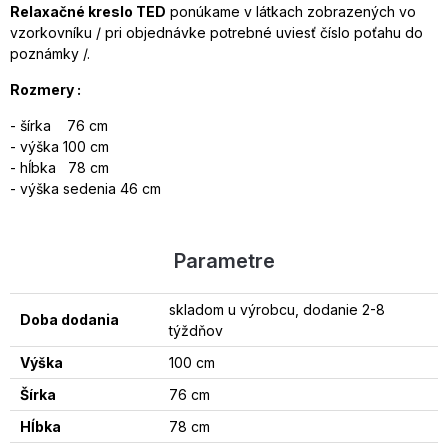
Relaxačné kreslo TED
ponúkame v látkach zobrazených vo
vzorkovníku / pri objednávke potrebné uviesť číslo poťahu do
poznámky /.
Rozmery :
- šírka 76 cm
- výška 100 cm
- hĺbka 78 cm
- výška sedenia 46 cm
Parametre
skladom u výrobcu, dodanie 2-8
Doba dodania
týždňov
Výška
100 cm
Šírka
76 cm
Hĺbka
78 cm