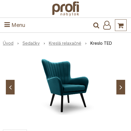
ele
Masív
Detské izby
Kuchyňa a jedáleň
Stoly a stoličky
Predsieň
Menu
Úvod
Sedačky
Kreslá relaxačné
Kreslo TED