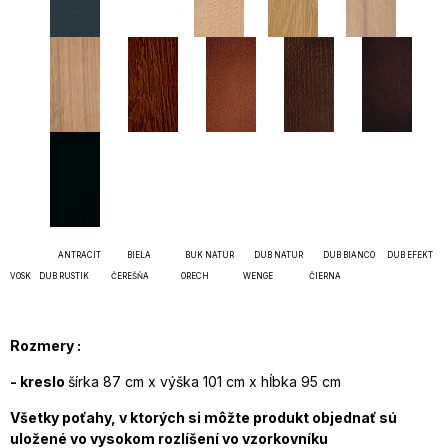
ANTRACIT BIELA BUK NATUR DUB NATUR DUB BIANCO DUB EFEKT
VOSK DUB RUSTIK ČEREŠŇA ORECH WENGE ČIERNA
Rozmery :
- kreslo
šírka 87 cm x výška 101 cm x hĺbka 95 cm
Všetky poťahy
, v ktorých si môžte produkt objednať sú
uložené vo vysokom rozlíšení vo vzorkovníku