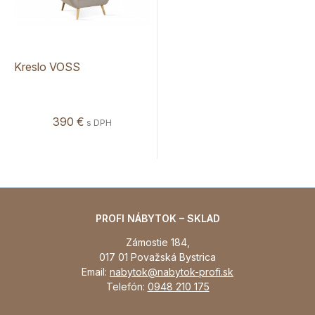
Kreslo VOSS
390 €
s DPH
PROFI NÁBYTOK – SKLAD
Zámostie 184,
017 01 Považská Bystrica
Email:
nabytok@nabytok-profi.sk
Telefón:
0948 210 175