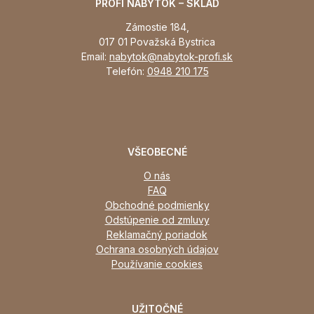
PROFI NÁBYTOK – SKLAD
Zámostie 184,
017 01 Považská Bystrica
Email:
nabytok@nabytok-profi.sk
Telefón:
0948 210 175
VŠEOBECNÉ
O nás
FAQ
Obchodné podmienky
Odstúpenie od zmluvy
Reklamačný poriadok
Ochrana osobných údajov
Používanie cookies
UŽITOČNÉ