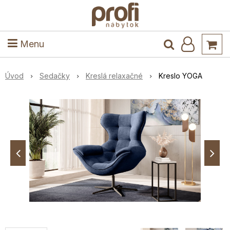
ele
Masív
Detské izby
Kuchyňa a jedáleň
Stoly a stoličky
Predsieň
Menu
Úvod
Sedačky
Kreslá relaxačné
Kreslo YOGA