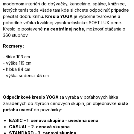
modernom interiéri do obývačky, kancelárie, spálne, knižnice,
letných terás teda všade tam kde si chcete odpočinúť prípadne
prečítať dobrú knihu.
Kreslo YOGA
je výborne tvarované a
pohodlné vďaka kvalitnej vysokoelastickej SOFT LUX pene.
Kreslo je postavené
na centrálnej nohe,
možnosť otáčania o
360 stupňov.
Rozmery :
- šírka 103 cm
- výška 119 cm
- hĺbka 84 cm
- výška sedenia: 45 cm
Odpočinkové kreslo YOGA
sa vyrába v poťahových látka
zaradených do štyroch cenových skupín, pri objednávke
číslo
poťahu uviesť
do poznámky:
BASIC – 1. cenová skupina - uvedená cena
CASUAL – 2. cenová skupina
STANDARD – 3. cenová skupina