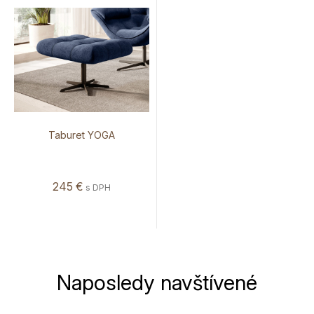
Taburet YOGA
245
€
s DPH
Naposledy navštívené