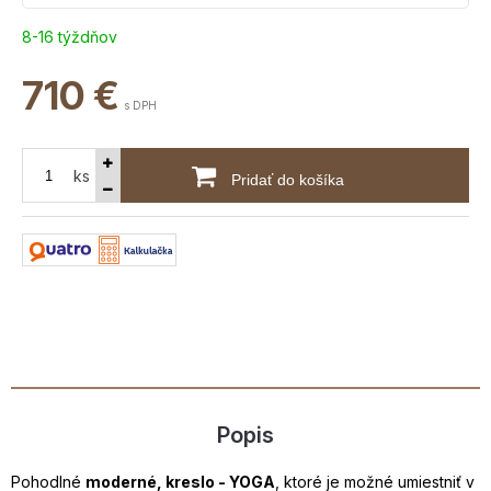
8-16 týždňov
710
€
s DPH
ks
Pridať do košíka
Popis
Pohodlné
moderné, kreslo - YOGA
, ktoré je možné umiestniť v