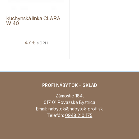
Kuchynská linka CLARA
W 40
47 €
s DPH
PROFI NÁBYTOK – SKLAD
Zámostie 184,
017 01 Považská Bystrica
Email:
nabytok@nabytok-profi.sk
Telefón:
0948 210 175