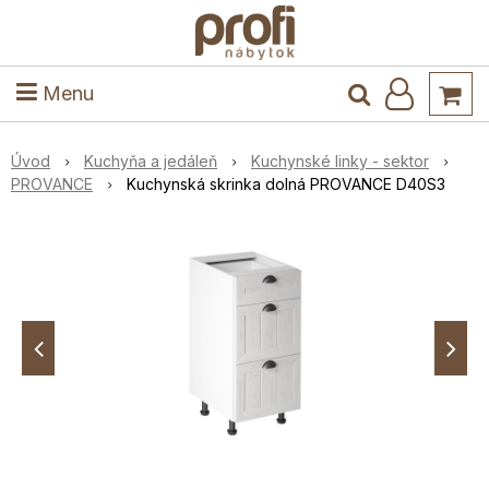
ele
Masív
Detské izby
Kuchyňa a jedáleň
Stoly a stoličky
Predsieň
Menu
Úvod
Kuchyňa a jedáleň
Kuchynské linky - sektor
PROVANCE
Kuchynská skrinka dolná PROVANCE D40S3