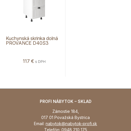
Kuchynská skrinka dolná
PROVANCE D40S3
117 €
s DPH
PROFI NÁBYTOK – SKLAD
Zámostie 184,
017 01 Považská Bystrica
Email:
nabytok@nabytok-profi.sk
Telefón:
0948 210 175