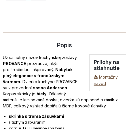
Popis
Už samotný názov kuchynskej zostavy
Prílohy na
PROVANCE
prezrádza, akým
stiahnutie
prostredím bol inšpirovaný.
Nábytok
plný elegancie s francúzskym
Montážny
šarmom.
Dvierka kuchyne PROVANCE
návod
sú v prevedení
sosna Andersen
.
Korpus skrinky je
biely
. Základný
materiál je laminovaná doska, dvierka sú doplnené o rámik z
MDF, celkový vzhľad dopĺňajú čierne kovové úchytky.
skrinka s troma zásuvkami
s tichým zatváraním
korpus DTD laminovaná biela