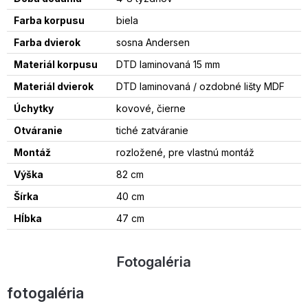
Farba korpusu
biela
Farba dvierok
sosna Andersen
Materiál korpusu
DTD laminovaná 15 mm
Materiál dvierok
DTD laminovaná / ozdobné lišty MDF
Úchytky
kovové, čierne
Otváranie
tiché zatváranie
Montáž
rozložené, pre vlastnú montáž
Výška
82 cm
Šírka
40 cm
Hĺbka
47 cm
Fotogaléria
fotogaléria