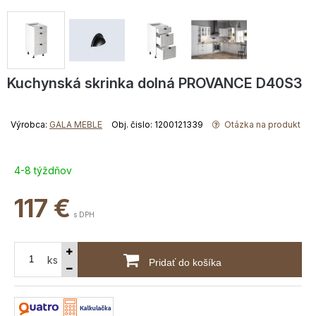
Kuchynská skrinka dolná PROVANCE D40S3
Výrobca:
GALA MEBLE
Obj. čislo: 1200121339
Otázka na produkt
4-8 týždňov
117
€
s DPH
ks
Pridať do košíka