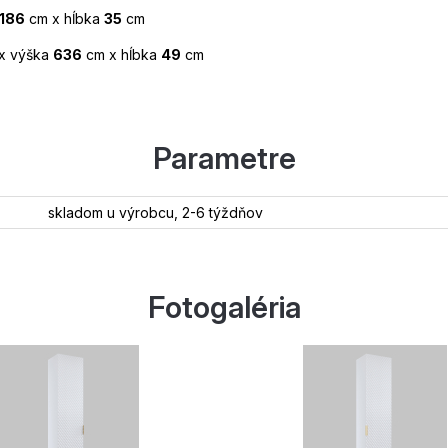
186
cm x hĺbka
35
cm
x výška
636
cm x hĺbka
49
cm
Parametre
skladom u výrobcu, 2-6 týždňov
Fotogaléria