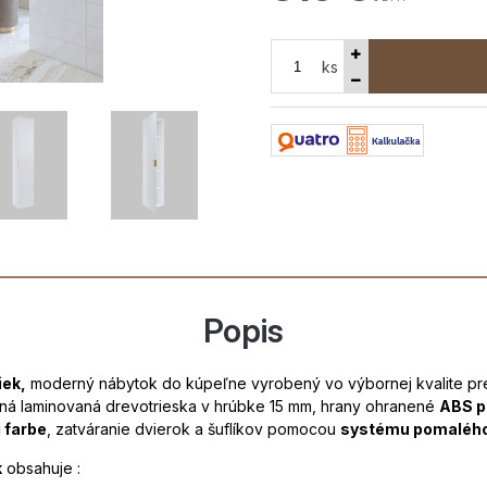
ks
Popis
iek,
moderný nábytok do kúpeľne vyrobený vo výbornej kvalite p
ovaná laminovaná drevotrieska v hrúbke 15 mm, hrany ohranené
ABS p
j farbe
, zatváranie dvierok a šuflíkov pomocou
systému pomalého
k
obsahuje :