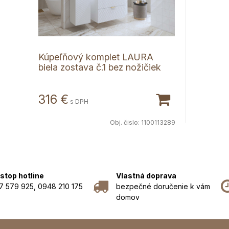
Kúpeľňový komplet LAURA
biela zostava č.1 bez nožičiek
316 €
s DPH
Obj. čislo:
1100113289
stop hotline
Vlastná doprava
7 579 925, 0948 210 175
bezpečné doručenie k vám
domov