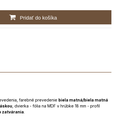
Pridať do košíka
revedenia, farebné prevedenie
biela matná/biela matná
áskou
, dvierka - fólia na MDF v hrúbke 18 mm - profil
 zatvárania
.