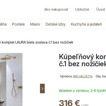
Ako nakupovať
Užitočné
Úvod
álňa
Postele
Masív
Detské izby
Kuchyňa a jedáleň
 komplet LAURA biela zostava č.1 bez nožičiek
Kúpeľňový kom
č.1 bez nožičie
Výrobca:
IMS HELVETIA
Obj. či
skladom u výrobcu, 2-6 týžd
316
€
s DPH