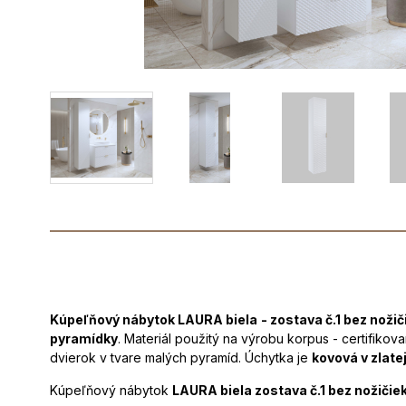
Kúpeľňový nábytok LAURA biela
- zostava č.1 bez nožič
pyramídky
. Materiál použitý na výrobu korpus - certifik
dvierok v tvare malých pyramíd. Úchytka je
kovová v zlate
Kúpeľňový nábytok
LAURA biela zostava č.1 bez nožičie