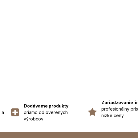
Zariadzovanie i
Dodávame produkty
profesionálny prís
 a
priamo od overených
nízke ceny
výrobcov