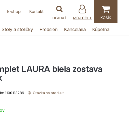
E-shop
Kontakt
MÔJ ÚČET
Stoly a stoličky
Predsieň
Kancelária
Kúpeľňa
plet LAURA biela zostava
k
slo: 1100113289
Otázka na produkt
ňov