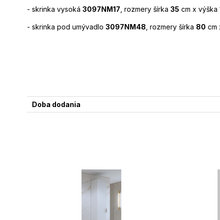
- skrinka vysoká
3097NM17
, rozmery šírka
35
cm x výška
- skrinka pod umývadlo
3097NM48
, rozmery šírka
80
cm 
Doba dodania