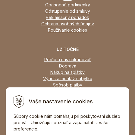
Obchodné podmienky
Odstúpenie od zmluvy
Reklamačný poriadok
Ochrana osobných údajov
Používanie cookies
UŽITOČNÉ
Prečo u nás nakupovať
Doprava
Nákup na splátky
Výnos a montáž nábytku
Spôsob platby
Zľavy
Osobný odber
Vaše nastavenie cookies
Zariadime všetky typy interiérov
Súbory cookie nám pomáhajú pri poskytovaní služieb
pre vás. Umožňujú spoznať a zapamätať si vaše
DOPORUČIŤ ZNÁMEMU
preferencie.