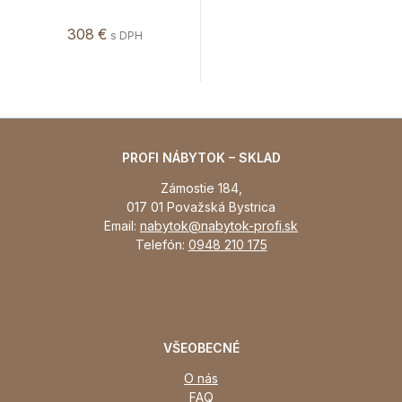
308 €
s DPH
PROFI NÁBYTOK – SKLAD
Zámostie 184,
017 01 Považská Bystrica
Email:
nabytok@nabytok-profi.sk
Telefón:
0948 210 175
VŠEOBECNÉ
O nás
FAQ