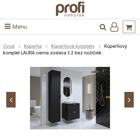
ele
Masív
Detské izby
Kuchyňa a jedáleň
Stoly a stoličky
Predsieň
Menu
Úvod
Kúpeľňa
Kúpeľňové komplety
Kúpeľňový
komplet LAURA cierna zostava č.2 bez nožičiek