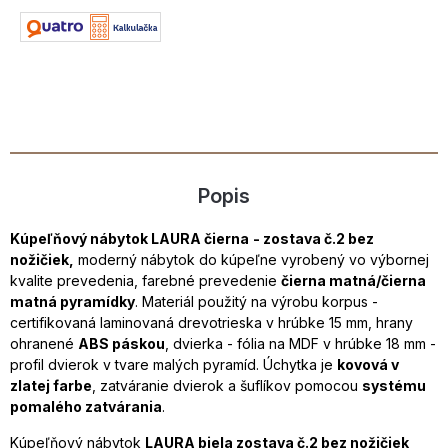
Popis
Kúpeľňový nábytok LAURA čierna
- zostava č.2 bez
nožičiek,
moderný nábytok do kúpeľne vyrobený vo výbornej
kvalite prevedenia, farebné prevedenie
čierna matná/čierna
matná pyramídky
. Materiál použitý na výrobu korpus -
certifikovaná laminovaná drevotrieska v hrúbke 15 mm, hrany
ohranené
ABS páskou
, dvierka - fólia na MDF v hrúbke 18 mm -
profil dvierok v tvare malých pyramíd. Úchytka je
kovová v
zlatej farbe
, zatváranie dvierok a šuflíkov pomocou
systému
pomalého zatvárania
.
Kúpeľňový nábytok
LAURA biela zostava č.2 bez nožičiek