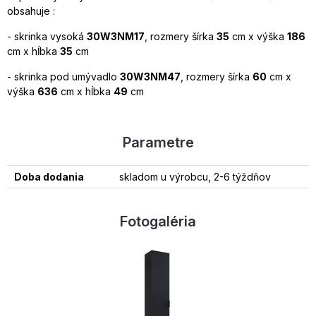
obsahuje :
- skrinka vysoká
30W3NM17
, rozmery šírka
35
cm x výška
186
cm x hĺbka
35
cm
- skrinka pod umývadlo
30W3NM47
, rozmery šírka
60
cm x
výška
636
cm x hĺbka
49
cm
Parametre
Doba dodania
skladom u výrobcu, 2-6 týždňov
Fotogaléria